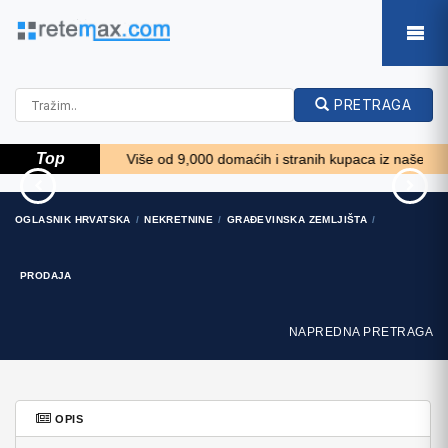
PRETRAGA
Top
!! *****
Više od 9,000 domaćih i stranih kupaca iz naše baze želi 
34' Sea Ray 340
Wolverine A-14-22
OGLASNIK HRVATSKA
NEKRETNINE
GRAĐEVINSKA ZEMLJIŠTA
Sundancer 2002
Processor for sale..
69.700 EUR
11.900 EUR
PRODAJA
NAPREDNA PRETRAGA
OPIS