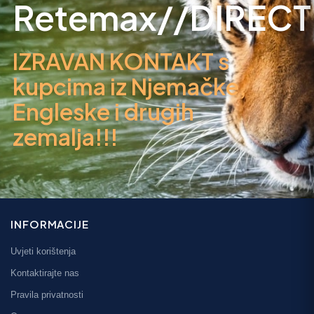
Retemax//DIRECT
IZRAVAN KONTAKT s
kupcima iz Njemačke,
Engleske i drugih
zemalja!!!
INFORMACIJE
Uvjeti korištenja
Kontaktirajte nas
Pravila privatnosti