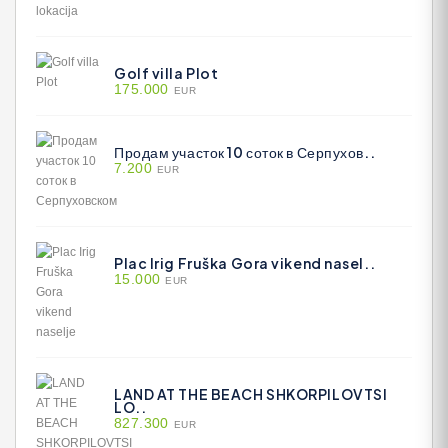
Golf villa Plot
175.000
EUR
Продам участок 10 соток в Серпухов..
7.200
EUR
Plac Irig Fruška Gora vikend nasel..
15.000
EUR
LAND AT THE BEACH SHKORPILOVTSI
LO..
827.300
EUR