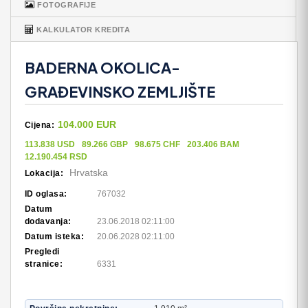
FOTOGRAFIJE
KALKULATOR KREDITA
BADERNA OKOLICA-
GRAĐEVINSKO ZEMLJIŠTE
104.000 EUR
Cijena:
113.838 USD
89.266 GBP
98.675 CHF
203.406 BAM
12.190.454 RSD
Hrvatska
Lokacija:
ID oglasa:
767032
Datum
dodavanja:
23.06.2018 02:11:00
Datum isteka:
20.06.2028 02:11:00
Pregledi
stranice:
6331