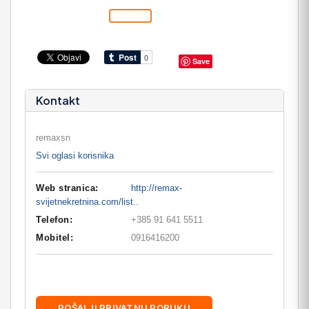
Save
Kontakt
remaxsn
Svi oglasi korisnika
Web stranica:
http://remax-
svijetnekretnina.com/list..
Telefon:
+385 91 641 5511
Mobitel:
0916416200
POŠALJI PRIVATNU PORUKU