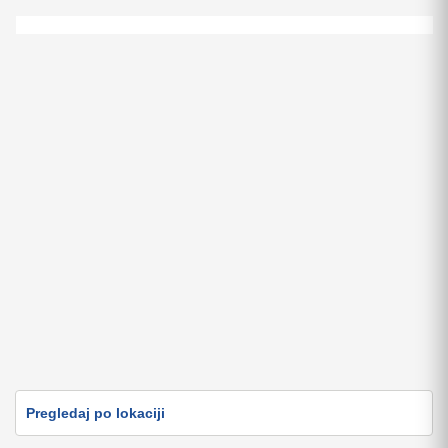
9.800 EUR
Prodajem plac na Kopaoniku
89.000 EUR
Pregledaj po lokaciji