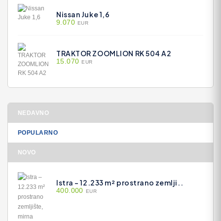
Nissan Juke 1,6
9.070
EUR
TRAKTOR ZOOMLION RK 504 A2
15.070
EUR
NEDAVNO
POPULARNO
NOVO
Istra – 12.233 m² prostrano zemlji..
400.000
EUR