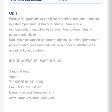
Površina nekretnine
1.910 m²
Opis:
Prodaje se građevinsko zemljište stambene namjene u malom
mjestu smještenom 4 km od Baderne. Zemljište je
ravno,pravokutnog oblika te se sva infrastruktura nalazi u
neposrednoj blizini.
Radi svoje lociranosti u mirnome mjestu, okruženo prirodom a
ponovo dobro povezano radi blizine autoceste, idealno je za
izgradnju kuće za odmor.
ID KOD AGENCIJE: 300391007-147
Sandra Ritoša
Agent
Tel: 00385 91 641 6200
Fax: 00385 52 638 220
E-mail: s.ritosa@remax-istra.hr
www.remax-svijetnekretnina.com