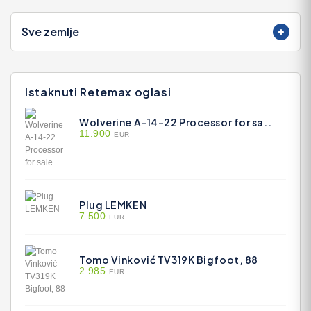
Sve zemlje
Istaknuti Retemax oglasi
Wolverine A-14-22 Processor for sa..
11.900
EUR
Plug LEMKEN
7.500
EUR
Tomo Vinković TV319K Bigfoot, 88
2.985
EUR