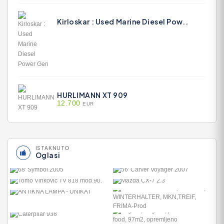
Kirloskar : Used Marine Diesel Pow..
HURLIMANN XT 909
12.700
EUR
ISTAKNUTO
Oglasi
56' CARVER VOYAGER
2007
MAZDA CX-7 2.3
490.300
10.365
ANKAUF RATIONAL,
HOBART, WINTERHAL..
1
ZAGREB, DUGAVE, PEKARA