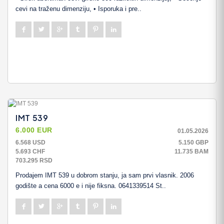
cevi na traženu dimenziju, • Isporuka i pre..
IMT 539
6.000 EUR
01.05.2026
6.568 USD
5.150 GBP
5.693 CHF
11.735 BAM
703.295 RSD
Prodajem IMT 539 u dobrom stanju, ja sam prvi vlasnik. 2006
godište a cena 6000 e i nije fiksna. 0641339514 St..