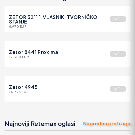
ZETOR 5211 1.VLASNIK, TVORNIČKO
VIŠE
STANJE
6.970 EUR
Zetor 8441 Proxima
VIŠE
12.300 EUR
Zetor 4945
VIŠE
14.725 EUR
Najnoviji Retemax oglasi
Napredna pretraga