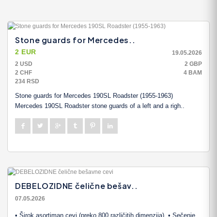
Stone guards for Mercedes..
2 EUR
19.05.2026
2 USD
2 GBP
2 CHF
4 BAM
234 RSD
Stone guards for Mercedes 190SL Roadster (1955-1963)
Mercedes 190SL Roadster stone guards of a left and a righ..
DEBELOZIDNE čelične bešav..
07.05.2026
• Širok asortiman cevi (preko 800 različitih dimenzija), • Sečenje