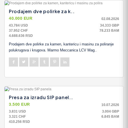
Prodajem dve polirke za k..
40.000 EUR
02.08.2026
43.784 USD
34.333 GBP
37.952 CHF
78.233 BAM
4.688.636 RSD
Prodajem dve polirke za kamen, kantericu i masinu za poliranje
polukrugova i krugova. Marmo Meccanica LCV Mag..
Presa za izradu SIP panel..
3.500 EUR
10.07.2026
3.831 USD
3.004 GBP
3.321 CHF
6.845 BAM
410.256 RSD