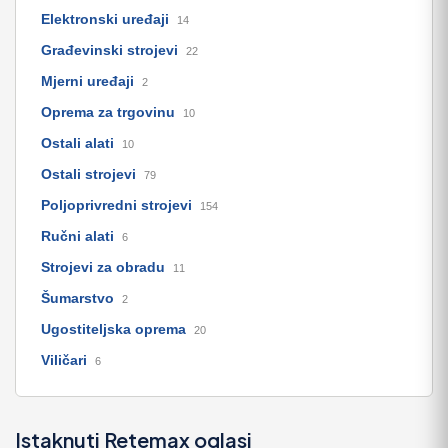
Elektronski uređaji
14
Građevinski strojevi
22
Mjerni uređaji
2
Oprema za trgovinu
10
Ostali alati
10
Ostali strojevi
79
Poljoprivredni strojevi
154
Ručni alati
6
Strojevi za obradu
11
Šumarstvo
2
Ugostiteljska oprema
20
Viličari
6
Istaknuti Retemax oglasi