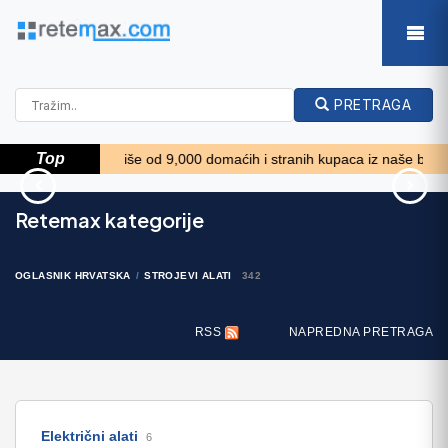
PRETRAGA
Top
*****
Više od 9,000 domaćih i stranih kupaca iz naše baze želi kup
33' Regal 3300 Bowrider
90' Custom Boundless
Retemax kategorije
2018
2009
573.400 EUR
OGLASNIK HRVATSKA
STROJEVI ALATI
342
RSS
NAPREDNA PRETRAGA
Električni alati
6