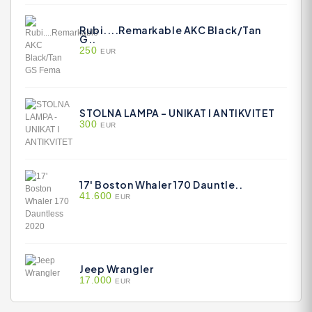
Rubi....Remarkable AKC Black/Tan
G..
250
EUR
STOLNA LAMPA - UNIKAT I ANTIKVITET
300
EUR
17' Boston Whaler 170 Dauntle..
41.600
EUR
Jeep Wrangler
17.000
EUR