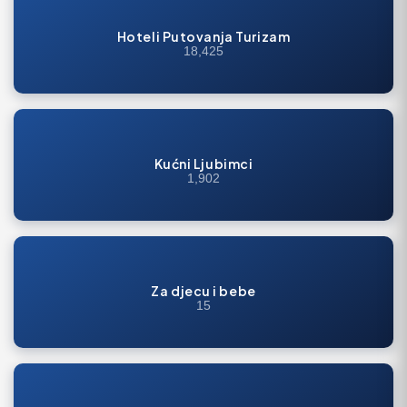
Hoteli Putovanja Turizam
18,425
Kućni Ljubimci
1,902
Za djecu i bebe
15