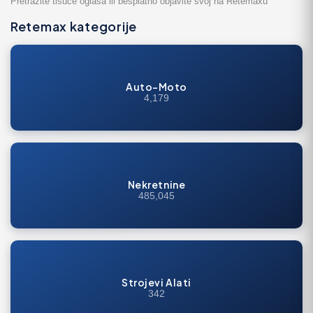
Pretražite tisuće oglasa ili besplatno objavite svoj na Retemaxu
Retemax kategorije
Auto-Moto
4,179
Nekretnine
485,045
Strojevi Alati
342