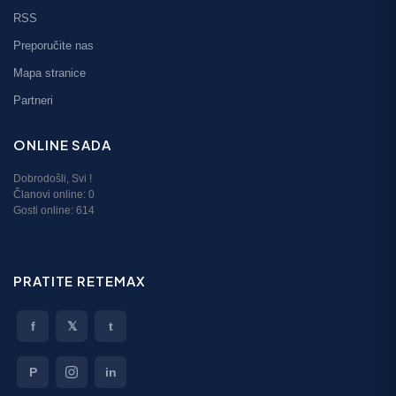
RSS
Preporučite nas
Mapa stranice
Partneri
ONLINE SADA
Dobrodošli,
Svi
!
Članovi online:
0
Gosti online: 614
PRATITE RETEMAX
f
𝕏
t
P
in