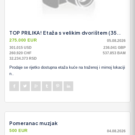
TOP PRILIKA! Etaža s velikim dvorištem (35..
275.000 EUR
05.08.2026
301.015 USD
236.041 GBP
260.920 CHF
537.853 BAM
32.234.373 RSD
Prodaje se rijetko dostupna etaža kuće na traženoj i mirnoj lokaciji
n..
Pomeranac muzjak
500 EUR
04.08.2026