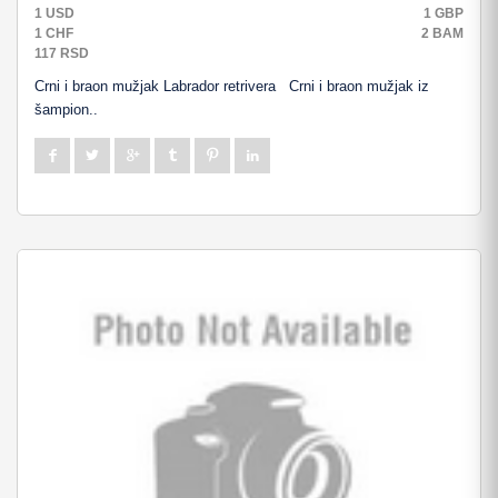
1 USD
1 GBP
1 CHF
2 BAM
117 RSD
Crni i braon mužjak Labrador retrivera Crni i braon mužjak iz
šampion..