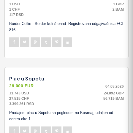
1 USD
1 GBP
1 CHF
2 BAM
117 RSD
Border Collie - Border koli štenad. Registrovana odgajivačnica FCI
816..
Plac u Sopotu
29.000 EUR
04.08.2026
31.743 USD
24.892 GBP
27.515 CHF
56.719 BAM
3.399.261 RSD
Prodajem plac u Sopotu sa pogledom na Kosmaj, udaljen od
centra oko 1...