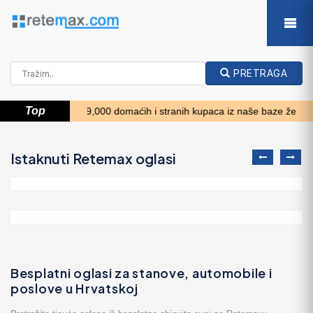
PRETRAGA
Top
e od 9,000 domaćih i stranih kupaca iz naše baze želi kupiti nekretninu. 
Istaknuti Retemax oglasi
26' Glacier Bay 2690 Coastal Runne..
62.300 EUR
Chalet individual con parcela de terren..
625.000 EUR
Besplatni oglasi za stanove, automobile i
poslove u Hrvatskoj