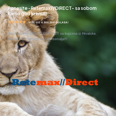
Ponesite -Retemax//DIRECT- sa sobom
kamo god krenuli!
VIŠE OD 4.500,000 OGLASA!
Retemax.com DIRECT CONTACT sa kupcima iz Hrvatske,
Njemačke, Engleske i ostalih zemalja!!!