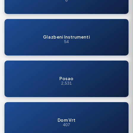
6
Glazbeni Instrumenti
54
Posao
2,531
Dom Vrt
407