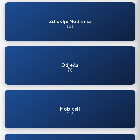
Zdravlje Medicina
121
Odjeća
70
Mobiteli
215