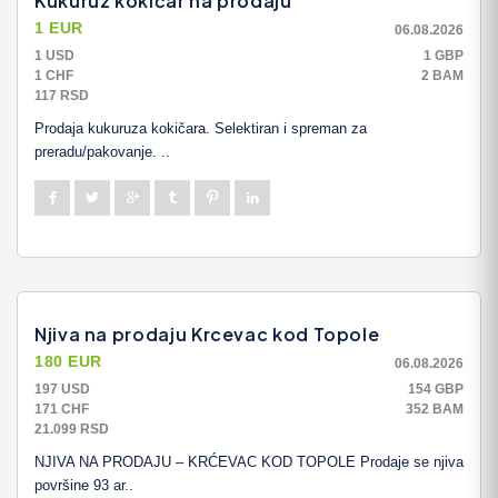
Kukuruz kokičar na prodaju
1 EUR
06.08.2026
1 USD
1 GBP
1 CHF
2 BAM
117 RSD
Prodaja kukuruza kokičara. Selektiran i spreman za
preradu/pakovanje. ..
Njiva na prodaju Krcevac kod Topole
180 EUR
06.08.2026
197 USD
154 GBP
171 CHF
352 BAM
21.099 RSD
NJIVA NA PRODAJU – KRĆEVAC KOD TOPOLE Prodaje se njiva
površine 93 ar..