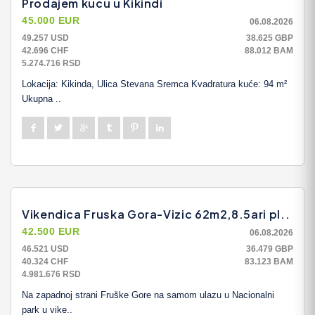
Prodajem kucu u Kikindi
45.000 EUR
06.08.2026
49.257 USD
38.625 GBP
42.696 CHF
88.012 BAM
5.274.716 RSD
Lokacija: Kikinda, Ulica Stevana Sremca Kvadratura kuće: 94 m²
Ukupna ..
Vikendica Fruska Gora-Vizic 62m2,8.5ari pl..
42.500 EUR
06.08.2026
46.521 USD
36.479 GBP
40.324 CHF
83.123 BAM
4.981.676 RSD
Na zapadnoj strani Fruške Gore na samom ulazu u Nacionalni
park u vike..