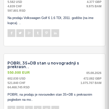
5.582 USD
4.377 GBP
4.839 CHF
9.975 BAM
597.801 RSD
Na prodaju Volkswagen Golf 6 1.6 TDI, 2011. godište (na ime
kupca). ..
POBRI, 3S+DB stan u novogradnji s
prekrasn..
550.000 EUR
05.08.2026
602.030 USD
472.082 GBP
521.840 CHF
1.075.707 BAM
64.468.745 RSD
POBRI, na prodaju je novouređen stan 3S+DB s prekrasnim
pogledom na mo..