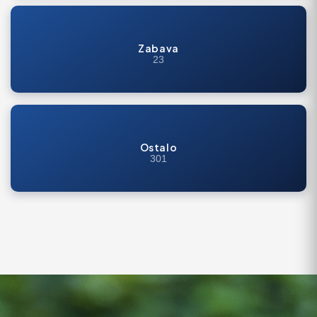
Zabava
23
Ostalo
301