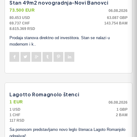
Stan 49m2 novogradnja-Novi Banovci
73.500 EUR
06.08.2026
80.453 USD
63.087 GBP
69.737 CHF
143.754 BAM
8.615.369 RSD
Prodaja stanova direktno od investitora. Stan se nalazi u
modernom i k..
Lagotto Romagnolo štenci
1 EUR
06.08.2026
1 USD
1 GBP
1 CHF
2 BAM
117 RSD
Sa ponosom predstavljamo novo leglo štenaca Lagoto Romanjolo
odgajivač..