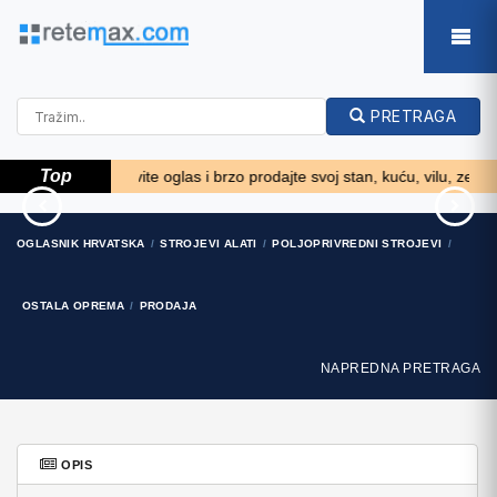
PRETRAGA
Top
retninu. Objavite oglas i brzo prodajte svoj stan, kuću, vilu, zemljište
Ford Focus Focus
Mercedes GLA 200
OGLASNIK HRVATSKA
STROJEVI ALATI
POLJOPRIVREDNI STROJEVI
12.100 EUR
33.310 EUR
OSTALA OPREMA
PRODAJA
NAPREDNA PRETRAGA
OPIS