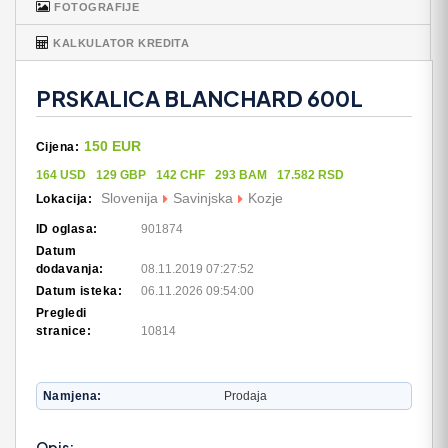
FOTOGRAFIJE
KALKULATOR KREDITA
PRSKALICA BLANCHARD 600L
150 EUR
Cijena:
164 USD
129 GBP
142 CHF
293 BAM
17.582 RSD
Slovenija
Savinjska
Kozje
Lokacija:
ID oglasa:
901874
Datum
dodavanja:
08.11.2019 07:27:52
Datum isteka:
06.11.2026 09:54:00
Pregledi
stranice:
10814
Namjena
Prodaja
Opis: