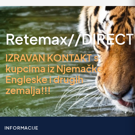
Retemax//DIRECT
IZRAVAN KONTAKT s
kupcima iz Njemačke,
Engleske i drugih
zemalja!!!
INFORMACIJE