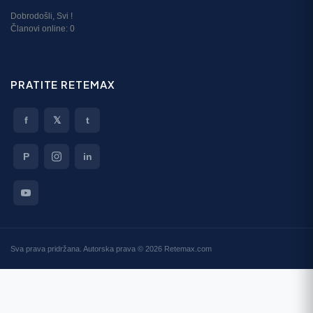
Dobrodošli,
Svi
!
Članovi online:
0
PRATITE RETEMAX
f
𝕏
t
P
in
Sva prava pridržana. Autorska prava © 2026 Retemax.com