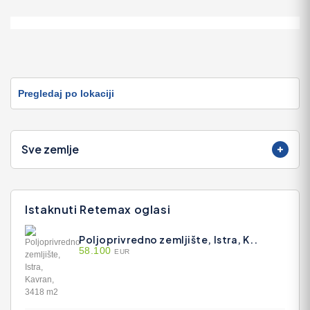
na tunelska sušara
Zastita od mra
7.000 EUR
 vrece-BIG BAGS
P
Pregledaj po lokaciji
Sve zemlje
Istaknuti Retemax oglasi
Poljoprivredno zemljište, Istra, K..
58.100
EUR