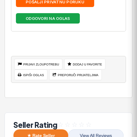
POŠALJI PRIVATNU PORUKU
ODGOVORI NA OGLAS
PRIJAVI ZLOUPOTREBU
DODAJ U FAVORITE
ISPIŠI OGLAS
PREPORUČI PRIJATELJIMA
Seller Rating
☆
☆
☆
☆
☆
★ Rate Seller
View All Reviews