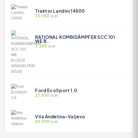
Traktor Landini 14500
15.060
EUR
RATIONAL KOMBIDÄMPFER SCC 101
WE B..
7.199
EUR
Ford EcoSport 1.0
17.950
EUR
Vila Anđelina-Valjevo
69.999
EUR