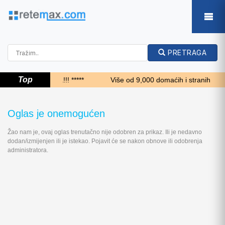
PRETRAGA
Top
***** Top 24 sata!!! *****
Više od 9,000 domaćih i stranih kupaca
Oglas je onemogućen
Žao nam je, ovaj oglas trenutačno nije odobren za prikaz. Ili je nedavno
dodan/izmijenjen ili je istekao. Pojavit će se nakon obnove ili odobrenja
administratora.