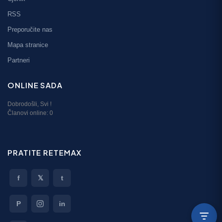
RSS
Preporučite nas
Mapa stranice
Partneri
ONLINE SADA
Dobrodošli,
Svi
!
Članovi online:
0
PRATITE RETEMAX
f
𝕏
t
P
in