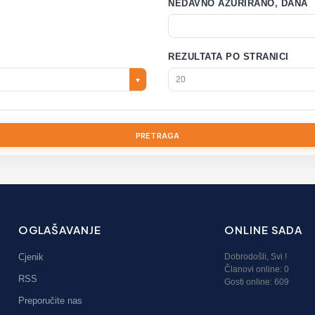
NEDAVNO AŽURIRANO, DANA
REZULTATA PO STRANICI
20
PRETRAGA
OGLAŠAVANJE
ONLINE SADA
Cjenik
Dobrodošli,
Svi
!
Članovi online:
0
RSS
Gosti online: 609
Preporučite nas