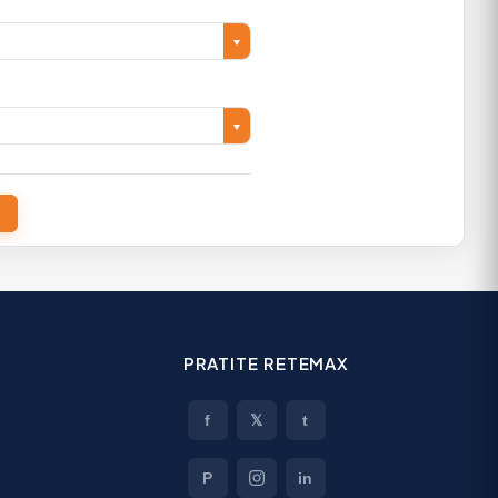
PRATITE RETEMAX
f
𝕏
t
P
in