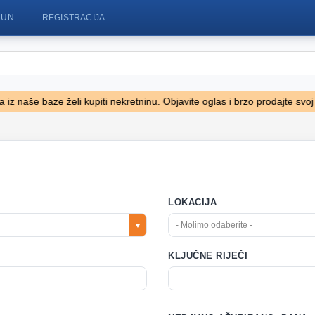
ČUN
REGISTRACIJA
 naše baze želi kupiti nekretninu. Objavite oglas i brzo prodajte svoj st
LOKACIJA
- Molimo odaberite -
KLJUČNE RIJEČI