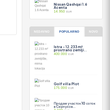
Nissan Qashqai 1.6
Acenta
14.950
EUR
NEDAVNO
POPULARNO
NOVO
Istra – 12.233 m²
prostrano zemlji..
400.000
EUR
Golf villa Plot
175.000
EUR
Продам участок 10 соток
в Серпухов..