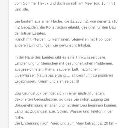
vom Sommer Hektik und doch so nah am Meer (ca. 15 min.)
Und alle.
Sie besteht aus einer Fläche, die 12.233 m2, von denen 1.710
m2 Gebäuden, die Konstruktion erlaubt, geeignet für den Bau
der Istrian Estates,
Ranch mit Pferden, Olivenhainen, Steinvillen mit Pool oder
anderen Einrichtungen wie gewünscht Inhaber.
In der Nähe des Landes gibt es eine Trinkwasserquelle.
Empfehlung für Menschen mit gesundheitlichen Problemen,
ausgezeichnetem Klima, sauberer Luft, natürlichem
Quellwasser, Naturspaziergang ... all dies führt zu positiven
Ergebnissen. Komm und sieh selbst !!!
Das Grundstück befindet sich in einer unstrukturierten,
dekorierten Gebäudezone, so dass Sie sofort Zugang zur
Baugenehmigung erhalten und mit dem Bau beginnen können.
Land hat Zugangsstraße, Strom, Wasser und Telefon in der
Nähe.
Die Entfernung nach Poreč und zum Meer beträgt ca. 20 km -