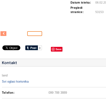
Datum isteka:
06.02.2
Pregledi
stranice:
53153
Save
Kontakt
land
Svi oglasi korisnika
Telefon:
099 788 3889