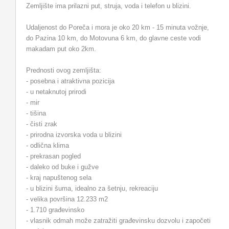
Zemljište ima prilazni put, struja, voda i telefon u blizini.
Udaljenost do Poreča i mora je oko 20 km - 15 minuta vožnje,
do Pazina 10 km, do Motovuna 6 km, do glavne ceste vodi
makadam put oko 2km.
Prednosti ovog zemljišta:
- posebna i atraktivna pozicija
- u netaknutoj prirodi
- mir
- tišina
- čisti zrak
- prirodna izvorska voda u blizini
- odlična klima
- prekrasan pogled
- daleko od buke i gužve
- kraj napuštenog sela
- u blizini šuma, idealno za šetnju, rekreaciju
- velika površina 12.233 m2
- 1.710 građevinsko
- vlasnik odmah može zatražiti građevinsku dozvolu i započeti