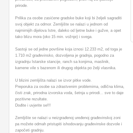
prirode.
Prilika za osobe zasićene gradske buke koji bi željeli sagraditi
svoj objekt za odmor. Zemljište se nalazi u jednom od
najmirnijih dijelova Istre, daleko od ljetne buke i gužve, a opet
tako blizu mora (oko 15 min. vožnje) i svega.
Sastoji se od jedne površine koja iznosi 12.233 m2, od toga je
1.710 m2 građevinsko, dozvoljena je gradnja, pogodno za
izgradnju Istarske stancije, ranch sa konjima, maslinik,
kamene vile s bazenom ili drugog objekta po želji vlasnika.
U blizini zemljišta nalazi se izvor pitke vode.
Preporuka za osobe sa zdrastvenim problemima, odlična klima,
čisti zrak, prirodna izvorska voda, šetnja u prirodi... sve to daje
pozitivne rezultate.
Dođite i uvjerite se!!!
Zemljište se nalazi u neizgrađenoj uređenoj građevinskoj zoni
pa možete odmah pristupiti ishodovanju građevinske dozvole i
započeti gradnju.