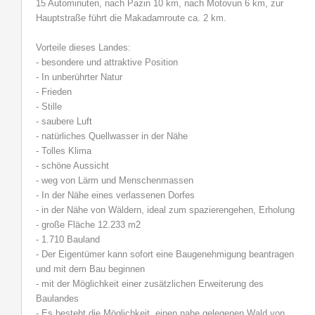
15 Autominuten, nach Pazin 10 km, nach Motovun 6 km, zur
Hauptstraße führt die Makadamroute ca. 2 km.
Vorteile dieses Landes:
- besondere und attraktive Position
- In unberührter Natur
- Frieden
- Stille
- saubere Luft
- natürliches Quellwasser in der Nähe
- Tolles Klima
- schöne Aussicht
- weg von Lärm und Menschenmassen
- In der Nähe eines verlassenen Dorfes
- in der Nähe von Wäldern, ideal zum spazierengehen, Erholung
- große Fläche 12.233 m2
- 1.710 Bauland
- Der Eigentümer kann sofort eine Baugenehmigung beantragen
und mit dem Bau beginnen
- mit der Möglichkeit einer zusätzlichen Erweiterung des
Baulandes
- Es besteht die Möglichkeit, einen nahe gelegenen Wald von