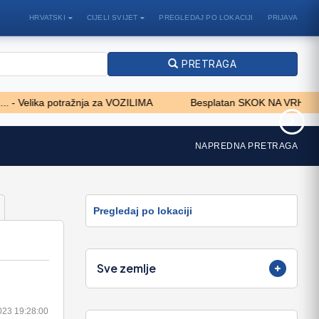
HRVATSKI
CIJELI SVIJET
PREGLEDAJ PO LOKACIJI
PRIJAVA
PRETRAGA
ika potražnja za VOZILIMA
Besplatan SKOK NA VRH
MOŽ
o Giulia 2.2 180
Traktor FENDT 209P
NAPREDNA PRETRAGA
R
20.500 EUR
Pregledaj po lokaciji
Sve zemlje
023 19:28:00