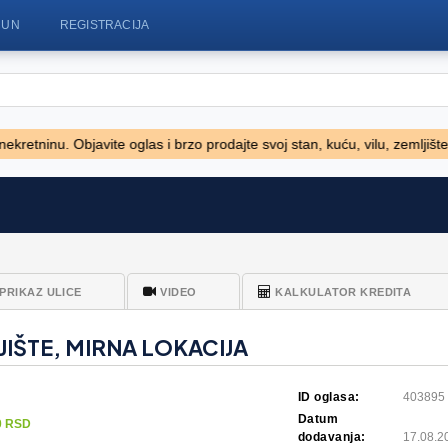
ČUN
REGISTRACIJA
 Objavite oglas i brzo prodajte svoj stan, kuću, vilu, zemljište... - Vel
jska kuća
Mercedes GLA 200 D
Alfa Rome
33.310 EUR
38.890 EU
PRIKAZ ULICE
VIDEO
KALKULATOR KREDITA
JIŠTE, MIRNA LOKACIJA
ID oglasa:
403895
Datum
0 RSD
dodavanja:
17.08.2