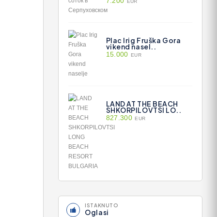
7.200
EUR
Plac Irig Fruška Gora
vikend nasel..
15.000
EUR
LAND AT THE BEACH
SHKORPILOVTSI LO..
827.300
EUR
ISTAKNUTO
Oglasi