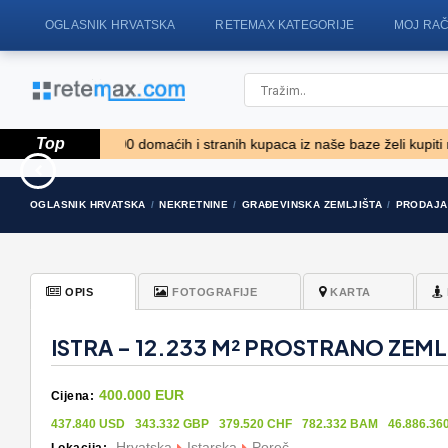
OGLASNIK HRVATSKA
RETEMAX KATEGORIJE
MOJ RA
Top
še od 9,000 domaćih i stranih kupaca iz naše baze želi kupiti nekretninu.
74' Ocean Alexander 74 Open
POREČ okolica-obitel
OGLASNIK HRVATSKA
NEKRETNINE
GRAĐEVINSKA ZEMLJIŠTA
PRODAJA
Flybridge..
sa 5 spavačć..
1.910.500 EUR
550.000 EUR
OPIS
FOTOGRAFIJE
KARTA
ISTRA – 12.233 M² PROSTRANO ZEML
400.000 EUR
Cijena:
437.840 USD
343.332 GBP
379.520 CHF
782.332 BAM
46.886.36
Hrvatska
Istarska
Poreč