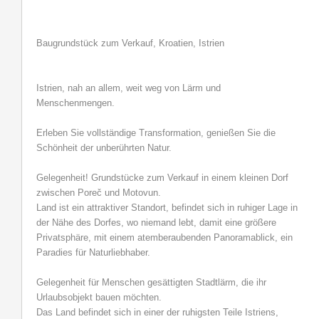
Baugrundstück zum Verkauf, Kroatien, Istrien
Istrien, nah an allem, weit weg von Lärm und
Menschenmengen.
Erleben Sie vollständige Transformation, genießen Sie die
Schönheit der unberührten Natur.
Gelegenheit! Grundstücke zum Verkauf in einem kleinen Dorf
zwischen Poreč und Motovun.
Land ist ein attraktiver Standort, befindet sich in ruhiger Lage in
der Nähe des Dorfes, wo niemand lebt, damit eine größere
Privatsphäre, mit einem atemberaubenden Panoramablick, ein
Paradies für Naturliebhaber.
Gelegenheit für Menschen gesättigten Stadtlärm, die ihr
Urlaubsobjekt bauen möchten.
Das Land befindet sich in einer der ruhigsten Teile Istriens,