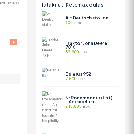
029 18:28:00
Istaknuti Retemax oglasi
Alt Deutsch stolica
100
EUR
Traktor John Deere
7810
33.600
EUR
Belarus 952
7.600
EUR
Nr Rocamadour (Lot)
- An excellent..
748.800
EUR