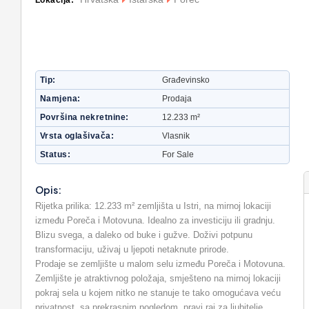
Lokacija:
Tip
Građevinsko
Namjena
Prodaja
Površina nekretnine
12.233 m²
Vrsta oglašivača
Vlasnik
Status
For Sale
Opis:
Rijetka prilika: 12.233 m² zemljišta u Istri, na mirnoj lokaciji
između Poreča i Motovuna. Idealno za investiciju ili gradnju.
Blizu svega, a daleko od buke i gužve. Doživi potpunu
transformaciju, uživaj u ljepoti netaknute prirode.
Prodaje se zemljište u malom selu između Poreča i Motovuna.
Zemljište je atraktivnog položaja, smješteno na mirnoj lokaciji
pokraj sela u kojem nitko ne stanuje te tako omogućava veću
privatnost, sa prekrasnim pogledom, pravi raj za ljubitelje