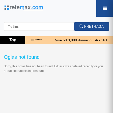
PRETRAGA
Top
***** Top 24 sata!!! *****
Više od 9,000 domaćih i stranih kupaca
Oglas not found
Sorry, this oglas has not been found. Either it was deleted recently or you
requested unexisting resource.