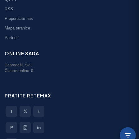
RSS
Preporučite nas
Mapa stranice
Partneri
ONLINE SADA
Dobrodošli,
Svi
!
Članovi online:
0
PRATITE RETEMAX
f
𝕏
t
P
in