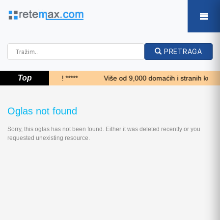
PRETRAGA
Top
***** Top 24 sata!!! *****
Više od 9,000 domaćih i stranih kupaca 
Oglas not found
Sorry, this oglas has not been found. Either it was deleted recently or you
requested unexisting resource.