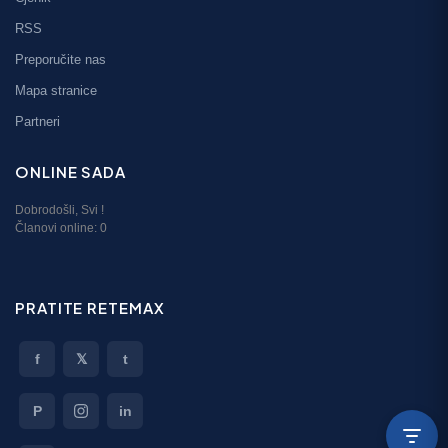
RSS
Preporučite nas
Mapa stranice
Partneri
ONLINE SADA
Dobrodošli,
Svi
!
Članovi online:
0
PRATITE RETEMAX
f
𝕏
t
P
in