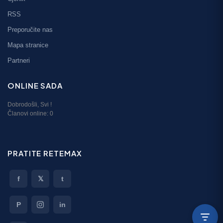
RSS
Preporučite nas
Mapa stranice
Partneri
ONLINE SADA
Dobrodošli,
Svi
!
Članovi online:
0
PRATITE RETEMAX
f
𝕏
t
P
in