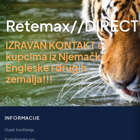
Retemax//DIRECT
IZRAVAN KONTAKT s
kupcima iz Njemačke,
Engleske i drugih
zemalja!!!
INFORMACIJE
Uvjeti korištenja
Kontaktirajte nas