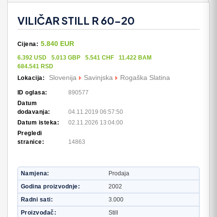
VILIČAR STILL R 60-20
5.840 EUR
Cijena:
6.392 USD
5.013 GBP
5.541 CHF
11.422 BAM
684.541 RSD
Slovenija
Savinjska
Rogaška Slatina
Lokacija:
ID oglasa:
890577
Datum
dodavanja:
04.11.2019 06:57:50
Datum isteka:
02.11.2026 13:04:00
Pregledi
stranice:
14863
Namjena
Prodaja
Godina proizvodnje
2002
Radni sati
3.000
Proizvođač
Still