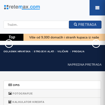
PRETRAGA
Top
!! *****
Više od 9,000 domaćih i stranih kupaca iz naše baze želi 
33' Regal 3300 Bowrider
85' Aicon Flybridge 2006
OGLASNIK HRVATSKA
STROJEVI ALATI
VILIČARI
PRODAJA
2018
2.659.200 EUR
NAPREDNA PRETRAGA
OPIS
FOTOGRAFIJE
KALKULATOR KREDITA