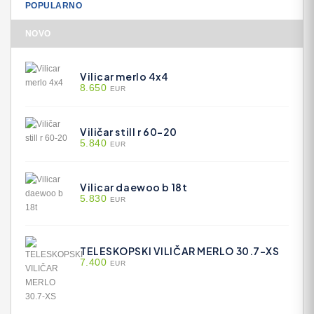
POPULARNO
NOVO
Vilicar merlo 4x4
8.650
EUR
Viličar still r 60-20
5.840
EUR
Vilicar daewoo b 18t
5.830
EUR
TELESKOPSKI VILIČAR MERLO 30.7-XS
7.400
EUR