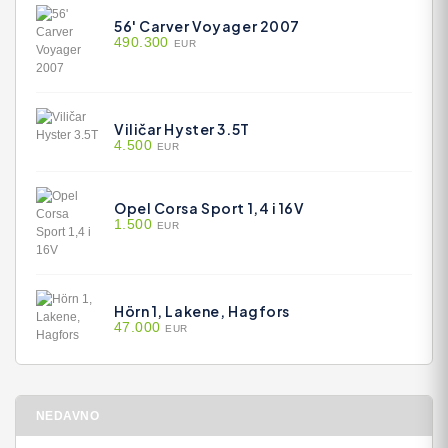
56' Carver Voyager 2007
490.300
EUR
Viličar Hyster 3.5T
4.500
EUR
Opel Corsa Sport 1,4 i 16V
1.500
EUR
Hörn 1, Lakene, Hagfors
47.000
EUR
NEDAVNO