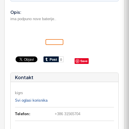
Opis:
ima podpuno nove baterije..
Save
Kontakt
kigrs
Svi oglasi korisnika
Telefon:
+386 31565704