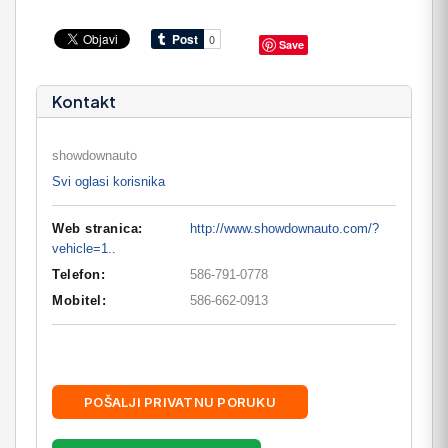
Save
Kontakt
showdownauto
Svi oglasi korisnika
Web stranica:
http://www.showdownauto.com/?
vehicle=1..
Telefon:
586-791-0778
Mobitel:
586-662-0913
POŠALJI PRIVATNU PORUKU