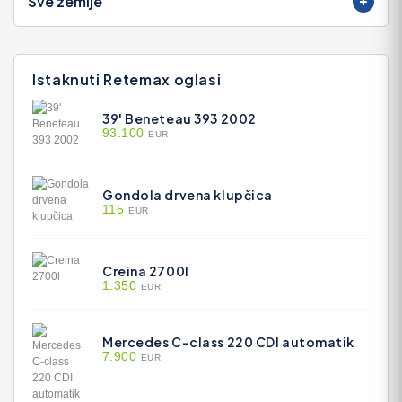
Sve zemlje
Istaknuti Retemax oglasi
39' Beneteau 393 2002
93.100
EUR
Gondola drvena klupčica
115
EUR
Creina 2700l
1.350
EUR
Mercedes C-class 220 CDI automatik
7.900
EUR