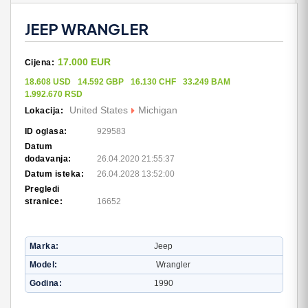
JEEP WRANGLER
17.000 EUR
Cijena:
18.608 USD
14.592 GBP
16.130 CHF
33.249 BAM
1.992.670 RSD
United States
Michigan
Lokacija:
ID oglasa:
929583
Datum
dodavanja:
26.04.2020 21:55:37
Datum isteka:
26.04.2028 13:52:00
Pregledi
stranice:
16652
Marka
Jeep
Model
Wrangler
Godina
1990