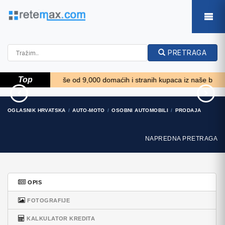
PRETRAGA
Top
 *****
Više od 9,000 domaćih i stranih kupaca iz naše baze želi ku
Massey Ferguson 675
Fiat 500 1.2 8V
OGLASNIK HRVATSKA
AUTO-MOTO
OSOBNI AUTOMOBILI
PRODAJA
9.350 EUR
7.250 EUR
NAPREDNA PRETRAGA
OPIS
FOTOGRAFIJE
KALKULATOR KREDITA