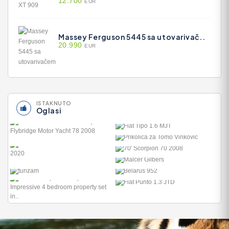
12.700
EUR
Massey Ferguson 5445 sa utovarivač..
20.990
EUR
ISTAKNUTO
Oglasi
FIAT TIPO 1.6 MJT
13.735
PRIKOLICA ZA TOMO
VINKOVIĆ
70' SCORPION 70 2008
240
415.400
MALČER GILBERS
6.770
BELARUS 952
7.600
FIAT PUNTO 1.3 JTD
6.950