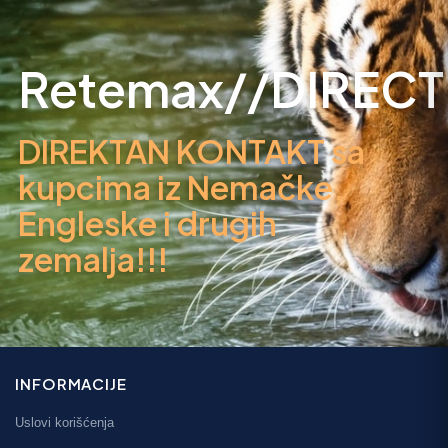
Retemax//DIRECT
DIREKTAN KONTAKT sa
kupcima iz Nemačke,
Engleske i drugih
zemalja!!!
INFORMACIJE
Uslovi korišćenja