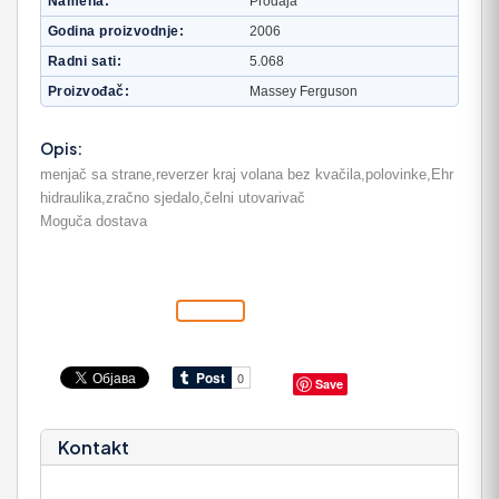
Namena
Prodaja
Godina proizvodnje
2006
Radni sati
5.068
Proizvođač
Massey Ferguson
Opis:
menjač sa strane,reverzer kraj volana bez kvačila,polovinke,Ehr
hidraulika,zračno sjedalo,čelni utovarivač
Moguča dostava
Save
Kontakt