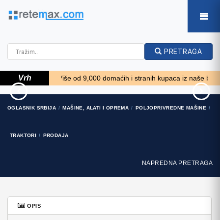
PRETRAGA
Vrh
! *****
Više od 9,000 domaćih i stranih kupaca iz naše baze podata
Prikollica DAV za prjevoz
Prskalice NOVO!!!
OGLASNIK SRBIJA
MAŠINE, ALATI I OPREMA
POLJOPRIVREDNE MAŠINE
vozila
840 EUR
2.100 EUR
TRAKTORI
PRODAJA
NAPREDNA PRETRAGA
OPIS