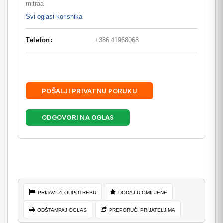
mitraa
Svi oglasi korisnika
Telefon:
+386 41968068
POŠALJI PRIVATNU PORUKU
ODGOVORI NA OGLAS
PRIJAVI ZLOUPOTREBU
DODAJ U OMILJENE
ODŠTAMPAJ OGLAS
PREPORUČI PRIJATELJIMA