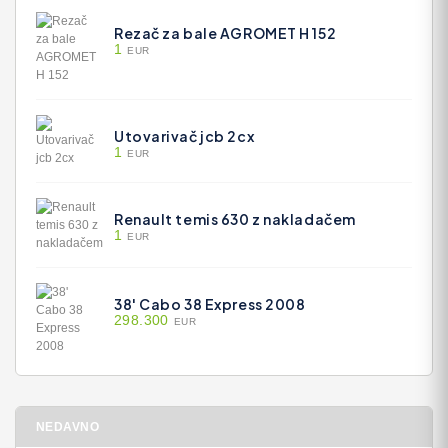
Rezač za bale AGROMET H 152
1
EUR
Utovarivač jcb 2cx
1
EUR
Renault temis 630 z nakladačem
1
EUR
38' Cabo 38 Express 2008
298.300
EUR
NEDAVNO