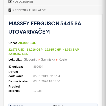
FOTOGRAFIJE
KREDITNI KALKULATOR
MASSEY FERGUSON 5445 SA
UTOVARIVAČEM
20.990 EUR
Cena:
22.976 USD
18.016 GBP
19.915 CHF
41.053 BAM
2.460.362 RSD
Slovenija
Savinjska
Kozje
Lokacija:
ID oglasa:
890604
Datum
dodavanja:
05.11.2019 09:55:54
Datum isteka:
03.11.2026 18:05:00
Pregledi
stranice:
17238