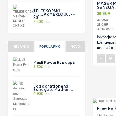
MASER 
SENSUA.
TELESKOPSKI
30 EUR
VILIČAR MERLO 30.7-
XS
33 USD
7.400
EUR
28 CHF
3.516 RSD
Isprobajte p
koži,prepust
NEDAVNO
POPULARNO
NOVO
masera i ose
Musli Power Eve caps
1.800
EUR
Egg donation and
Surrogate Motherh..
4.900
EUR
Free Rei
14.01.2026