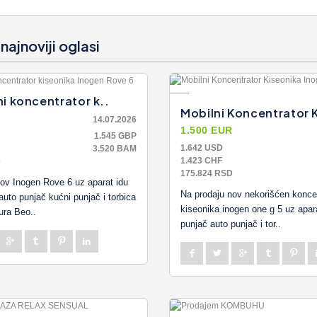
ajnoviji oglasi
ni koncentrator k..
Mobilni Koncentrator K
R
14.07.2026
1.500 EUR
1.545 GBP
1.642 USD
3.520 BAM
1.423 CHF
D
175.824 RSD
ov Inogen Rove 6 uz aparat idu
Na prodaju nov nekorišćen konce
auto punjač kućni punjač i torbica
kiseonika inogen one g 5 uz apar
ura Beo..
punjač auto punjač i tor..