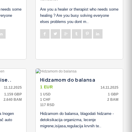
ho needs some
Are you a healer or therapist who needs some
veryone
healing ? Are you busy solving everyone
elses problems you dont m..
ise..
Hidzamom do balansa
1 EUR
11.12.2025
14.11.2025
1.159 GBP
1 USD
1 GBP
2.640 BAM
1 CHF
2 BAM
117 RSD
a Inogen
Hidzamom do balansa, blagodati hidzame -
ač auto
detoksikacija organizma, lecenje
migrene,isijasa,regulacija krvnih te..