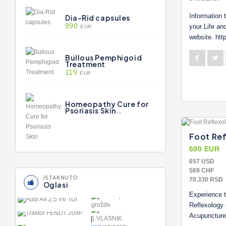
Information 
Dia-Rid capsules
990
your Life and
EUR
website. http
Bullous Pemphigoid
Treatment
119
EUR
Homeopathy Cure for
Psoriasis Skin..
Foot Ref
600 EUR
657 USD
569 CHF
ISTAKNUTO
70.330 RSD
Oglasi
Experience t
Reflexology 
KOMBAJN/BERAČ
ZA GROŽĐE
Acupuncture.
DT
BMW X6 30D
17.000