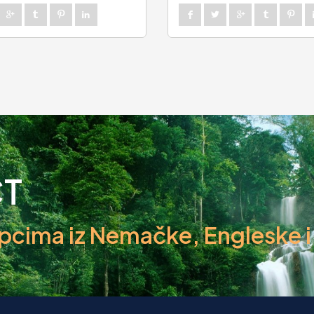
CT
ima iz Nemačke, Engleske i d