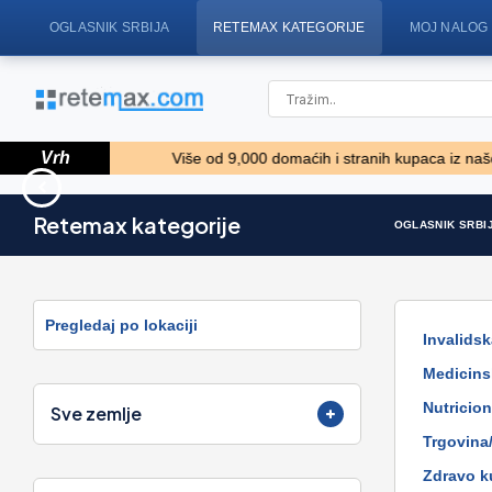
OGLASNIK SRBIJA
RETEMAX KATEGORIJE
MOJ NALOG
Vrh
ta!!! *****
Više od 9,000 domaćih i stranih kupaca iz naše baze po
159' Feadship 1987
77' President Custom 
Retemax kategorije
OGLASNIK SRBI
Enclosed Bri..
4.981.800 EUR
1.824.000 EUR
Pregledaj po lokaciji
Invalidsk
Medicins
Nutricio
Sve zemlje
Trgovina
Zdravo k