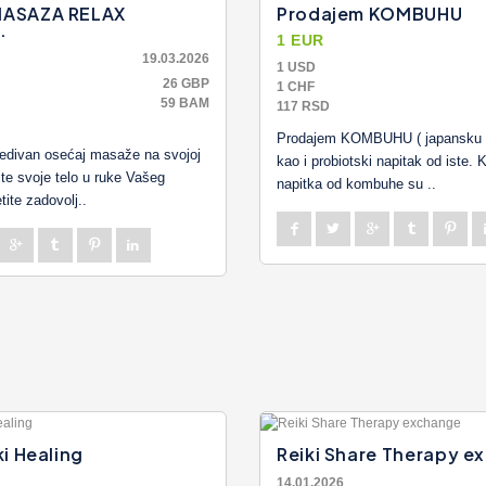
MASAZA RELAX
Prodajem KOMBUHU
.
1 EUR
19.03.2026
1 USD
26 GBP
1 CHF
59 BAM
117 RSD
Prodajem KOMBUHU ( japansku ca
redivan osećaj masaže na svojoj
kao i probiotski napitak od iste. K
ite svoje telo u ruke Vašeg
napitka od kombuhe su ..
tite zadovolj..
ki Healing
Reiki Share Therapy e
14.01.2026