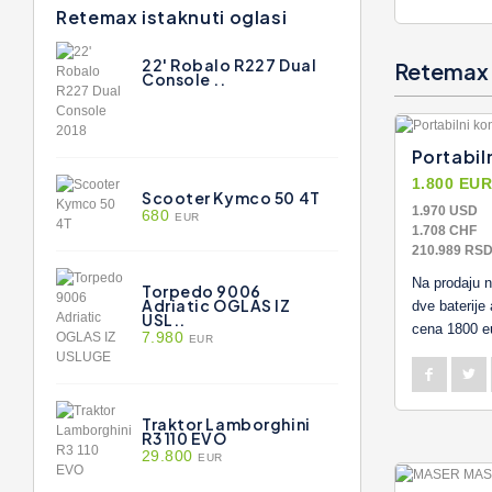
Retemax istaknuti oglasi
22' Robalo R227 Dual
Retemax n
Console ..
Portabil
1.800 EU
Scooter Kymco 50 4T
1.970 USD
680
EUR
1.708 CHF
210.989 RS
Na prodaju n
Torpedo 9006
Adriatic OGLAS IZ
dve baterije 
USL..
cena 1800 e
7.980
EUR
Traktor Lamborghini
R3 110 EVO
29.800
EUR