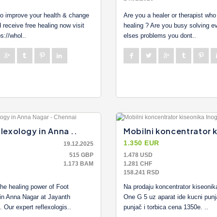
to improve your health & change
Are you a healer or therapist w
 receive free healing now visit
healing ? Are you busy solving e
s://whol..
elses problems you dont..
lexology in Anna ..
Mobilni koncentrator k
1.350 EUR
19.12.2025
515 GBP
1.478 USD
1.173 BAM
1.281 CHF
158.241 RSD
he healing power of Foot
Na prodaju koncentrator kiseonik
in Anna Nagar at Jayanth
One G 5 uz aparat ide kucni punj
 Our expert reflexologis..
punjač i torbica cena 1350e. ..