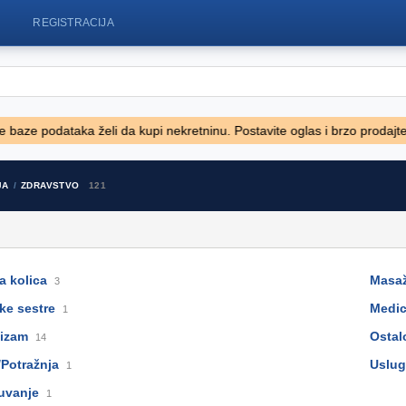
REGISTRACIJA
dataka želi da kupi nekretninu. Postavite oglas i brzo prodajte svoj sta
750
50' Viking 50 Motoryacht 1991
Fiat 500 1
JA
ZDRAVSTVO
121
128.800 EUR
7.250 EUR
a kolica
Masa
3
ke sestre
Medic
1
nizam
Ostal
14
/Potražnja
Uslug
1
uvanje
1