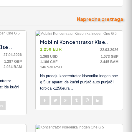
Napredna pretraga
Mobilni Koncentrator Kise..
ise..
1.250 EUR
22.03.2026
27.04.2026
1.368 USD
1.073 GBP
1.287 GBP
1.186 CHF
2.445 BAM
2.934 BAM
146.520 RSD
Na prodaju koncentrator kiseonika inogen one
ntrator
g 5 uz aparat ide kućni punjač auto punjač i
at ide kućni
torbica -1250eura ..