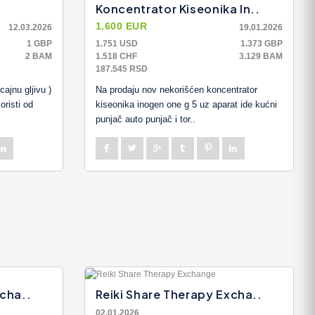
Koncentrator Kiseonika In..
1.600 EUR
12.03.2026
19.01.2026
1 GBP
1.751 USD
1.373 GBP
2 BAM
1.518 CHF
3.129 BAM
187.545 RSD
jnu gljivu )
Na prodaju nov nekorišćen koncentrator
oristi od
kiseonika inogen one g 5 uz aparat ide kućni
punjač auto punjač i tor..
xcha..
Reiki Share Therapy Excha..
02.01.2026