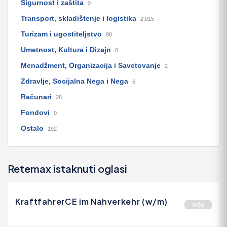
Sigurnost i zaštita
0
Transport, skladištenje i logistika
2,015
Turizam i ugostiteljstvo
98
Umetnost, Kultura i Dizajn
0
Menadžment, Organizacija i Savetovanje
2
Zdravlje, Socijalna Nega i Nega
6
Računari
28
Fondovi
0
Ostalo
192
Retemax istaknuti oglasi
KraftfahrerCE im Nahverkehr (w/m)
VIŠE