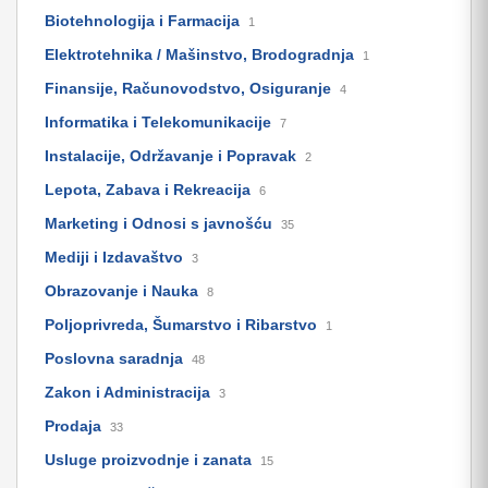
Biotehnologija i Farmacija
1
Elektrotehnika / Mašinstvo, Brodogradnja
1
Finansije, Računovodstvo, Osiguranje
4
Informatika i Telekomunikacije
7
Instalacije, Održavanje i Popravak
2
Lepota, Zabava i Rekreacija
6
Marketing i Odnosi s javnošću
35
Mediji i Izdavaštvo
3
Obrazovanje i Nauka
8
Poljoprivreda, Šumarstvo i Ribarstvo
1
Poslovna saradnja
48
Zakon i Administracija
3
Prodaja
33
Usluge proizvodnje i zanata
15