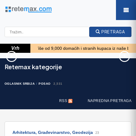
PRETRAGA
Vrh
****
Više od 9,000 domaćih i stranih kupaca iz naše baze podataka
70' Elliott Custom Luxury
Alfa Romeo Giulia 2.2 180
Retemax kategorije
Sports Fish..
38.890 EUR
245.100 EUR
OGLASNIK SRBIJA
POSAO
2,531
RSS
NAPREDNA PRETRAGA
Arhitektura, Građevinarstvo, Geodezija
23