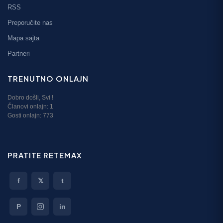
RSS
Preporučite nas
Mapa sajta
Partneri
TRENUTNO ONLAJN
Dobro došli,
Svi
!
Članovi onlajn:
1
Gosti onlajn: 773
PRATITE RETEMAX
f
𝕏
t
P
in