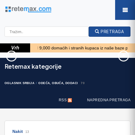
PRETRAGA
Vrh
Više od 9,000 domaćih i stranih kupaca iz naše baze podataka želi
65' Bering Pilothouse 2013
539' Cruise Ship 448
Retemax kategorije
Passengers 1981
1.657.800 EUR
11.634.000 EUR
OGLASNIK SRBIJA
ODEĆA, OBUĆA, DODACI
70
RSS
NAPREDNA PRETRAGA
Nakit
13