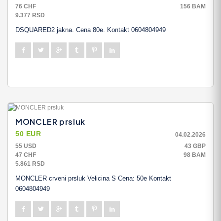
76 CHF
156 BAM
9.377 RSD
DSQUARED2 jakna. Cena 80e. Kontakt 0604804949
MONCLER prsluk
50 EUR
04.02.2026
55 USD
43 GBP
47 CHF
98 BAM
5.861 RSD
MONCLER crveni prsluk Velicina S Cena: 50e Kontakt
0604804949