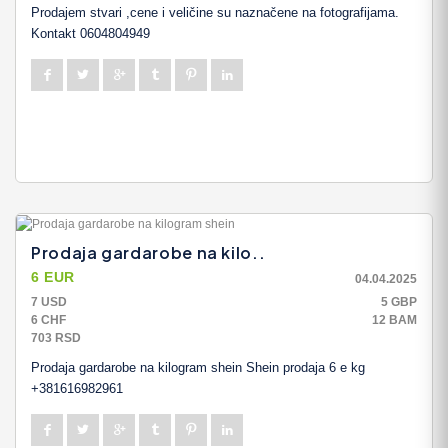
Prodajem stvari ,cene i veličine su naznačene na fotografijama.
Kontakt 0604804949
Prodaja gardarobe na kilo..
6 EUR
04.04.2025
7 USD
5 GBP
6 CHF
12 BAM
703 RSD
Prodaja gardarobe na kilogram shein Shein prodaja 6 e kg
+381616982961