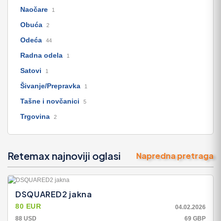
Naočare
1
Obuća
2
Odeća
44
Radna odela
1
Satovi
1
Šivanje/Prepravka
1
Tašne i novčanici
5
Trgovina
2
Retemax najnoviji oglasi
Napredna pretraga
DSQUARED2 jakna
80 EUR
04.02.2026
88 USD
69 GBP