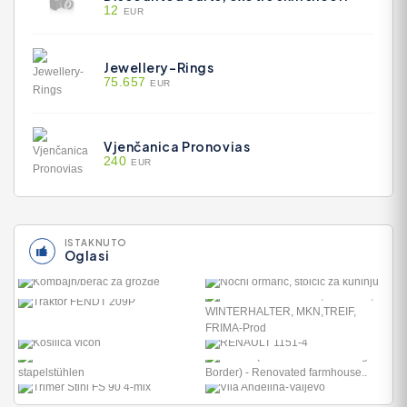
12
EUR
Jewellery-Rings
75.657
EUR
Vjenčanica Pronovias
240
EUR
ISTAKNUTO
Oglasi
NOĆNI ORMARIĆ, STOLČIĆ
ZA KUHINJU
ANKAUF RATIONAL,
75
HOBART, WINTERHAL..
1
RENAULT 1151-4
4.000
MARVAL (HAUTE
VIENNE/DORDOGNE
BORD..
VILA ANĐELINA-VALJEVO