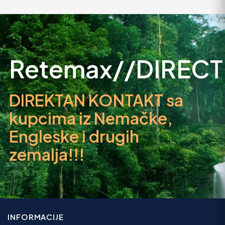
290.000
69.999
Retemax//DIRECT
DIREKTAN KONTAKT sa
kupcima iz Nemačke,
Engleske i drugih
zemalja!!!
INFORMACIJE