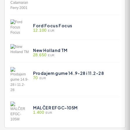
Ford Focus Focus
12.100
EUR
New Holland TM
28.650
EUR
Prodajem gume 14.9-28 i 11.2-28
70
EUR
MALČER EFGC-105M
1.400
EUR