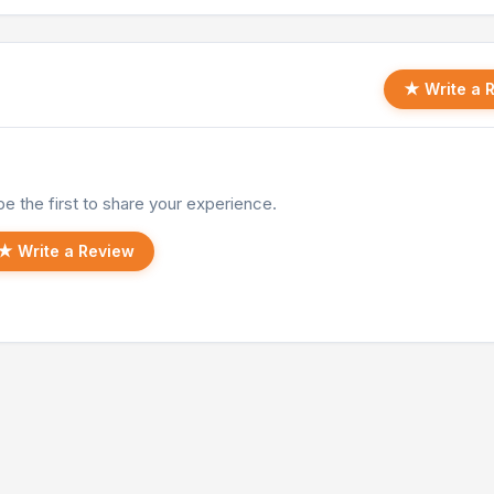
★ Write a 
e the first to share your experience.
★ Write a Review