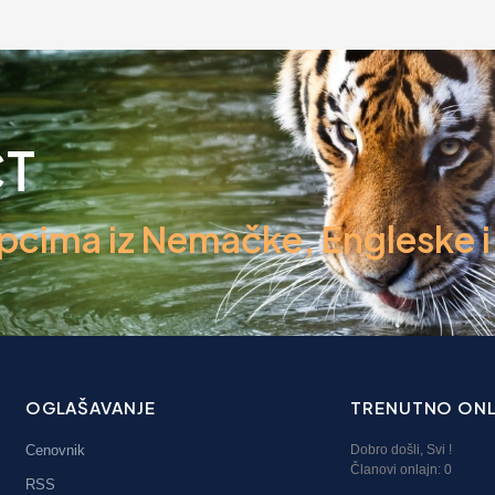
CT
ima iz Nemačke, Engleske i d
OGLAŠAVANJE
TRENUTNO ONL
Cenovnik
Dobro došli,
Svi
!
Članovi onlajn:
0
RSS