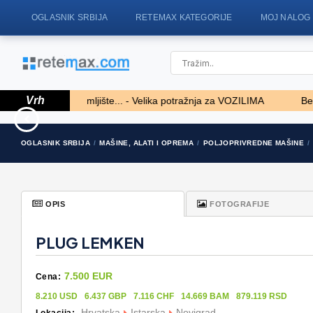
OGLASNIK SRBIJA
RETEMAX KATEGORIJE
MOJ NALOG
Vrh
kuću, vilu, zemljište... - Velika potražnja za VOZILIMA
Besplat
BADERNA okolica-građevinsko
34' Sea Ray 340 Sund
OGLASNIK SRBIJA
MAŠINE, ALATI I OPREMA
POLJOPRIVREDNE MAŠINE
zemljište
69.700 EUR
104.000 EUR
OPIS
FOTOGRAFIJE
PLUG LEMKEN
7.500 EUR
Cena:
8.210 USD
6.437 GBP
7.116 CHF
14.669 BAM
879.119 RSD
Hrvatska
Istarska
Novigrad