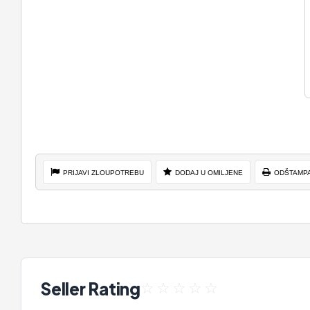
PRIJAVI ZLOUPOTREBU
DODAJ U OMILJENE
ODŠTAMP
Seller Rating
☆
☆
☆
☆
☆