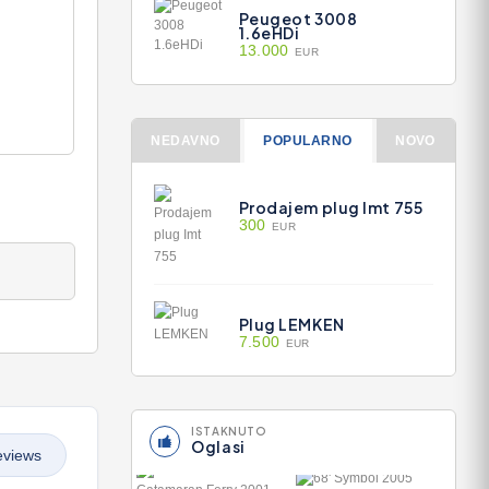
Peugeot 3008
1.6eHDi
13.000
EUR
NEDAVNO
POPULARNO
NOVO
Prodajem plug Imt 755
300
EUR
Plug LEMKEN
7.500
EUR
ISTAKNUTO
Oglasi
eviews