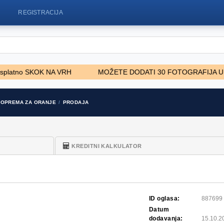
REGISTRACIJA
no SKOK NA VRH
MOŽETE DODATI 30 FOTOGRAFIJA U OGL
ancer 2002
KraftfahrerCE im Nahverkehr
Plug LEM
OPREMA ZA ORANJE
PRODAJA
(w/m)
7.500 EUR
KREDITNI KALKULATOR
ID oglasa:
887699
Datum
dodavanja:
15.10.2