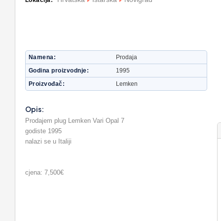
Lokacija:
Namena
Prodaja
Godina proizvodnje
1995
Proizvođač
Lemken
Opis:
Prodajem plug Lemken Vari Opal 7
godiste 1995
nalazi se u Italiji
cjena: 7,500€