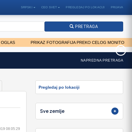
SRPSKI
CEO SVET
PREGLEDAJ PO LOKACIJI
PRIJAVA
PRETRAGA
AS
PRIKAZ FOTOGRAFIJA PREKO CELOG MONITORA - CEO
KEN
New Holland TM
NAPREDNA PRETRAGA
28.650 EUR
Pregledaj po lokaciji
Sve zemlje
019 08:05:29