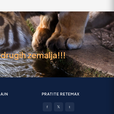
rugih zemalja!!!
AJN
PRATITE RETEMAX
f
𝕏
t