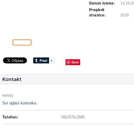
Datum isteka:
14.10.2
Pregledi
stranice:
9235
Save
Kontakt
eurosj
Svi oglasi korisnika
Telefon:
091/579-2985