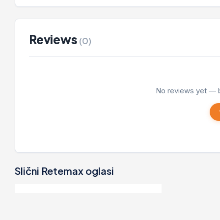
Reviews
(0)
No reviews yet — b
Slični Retemax oglasi
55