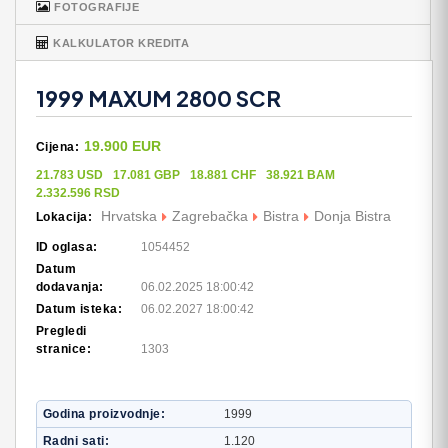
FOTOGRAFIJE
KALKULATOR KREDITA
1999 MAXUM 2800 SCR
19.900 EUR
Cijena:
21.783 USD
17.081 GBP
18.881 CHF
38.921 BAM
2.332.596 RSD
Hrvatska
Zagrebačka
Bistra
Donja Bistra
Lokacija:
ID oglasa:
1054452
Datum
dodavanja:
06.02.2025 18:00:42
Datum isteka:
06.02.2027 18:00:42
Pregledi
stranice:
1303
Godina proizvodnje
1999
Radni sati
1.120