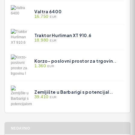
Valtra 6400
16.750
EUR
Traktor Hurliman XT 910.6
18.980
EUR
Korzo- poslovni prostor za trgovin..
1.360
EUR
Zemljište u Barbarigi s potencijal..
39.410
EUR
NEDAVNO