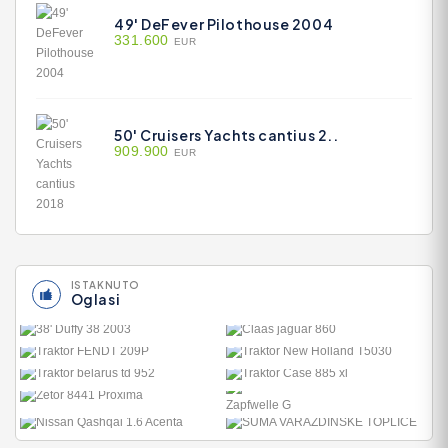
49' DeFever Pilothouse 2004
331.600
EUR
50' Cruisers Yachts cantius 2..
909.900
EUR
ISTAKNUTO
Oglasi
CLAAS JAGUAR 860
57.055
TRAKTOR NEW HOLLAND
T5030
TRAKTOR CASE 885 XL
17.800
1
HOLZHÄCKSLER
HOLZSCHREDDER +
ZAPFW..
ŠUMA VARAŽDINSKE