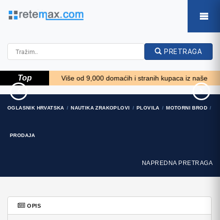
PRETRAGA
Top
!! *****
Više od 9,000 domaćih i stranih kupaca iz naše baze želi 
Kuća Žbandaj, 3 spavaće
Rab, Mali Palit -
OGLASNIK HRVATSKA
NAUTIKA ZRAKOPLOVI
PLOVILA
MOTORNI BROD
sobe i bazen
građevinsko zemljište 2...
275.000 EUR
498.000 EUR
PRODAJA
NAPREDNA PRETRAGA
OPIS