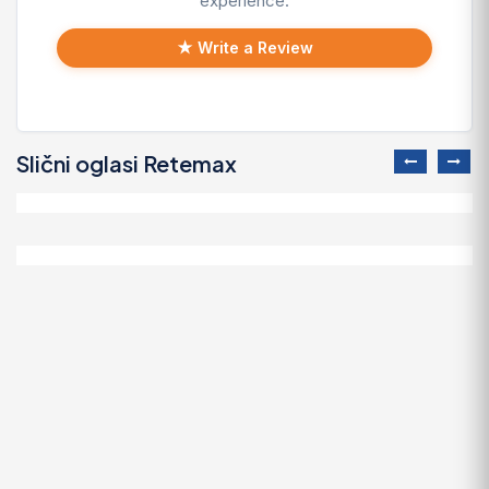
experience.
★ Write a Review
Slični oglasi Retemax
Prilika Sea Ray
38.000 EUR
2007 Arvor 230 AS
9.600 EUR