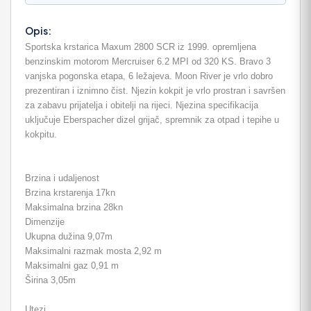
Opis:
Sportska krstarica Maxum 2800 SCR iz 1999. opremljena
benzinskim motorom Mercruiser 6.2 MPI od 320 KS. Bravo 3
vanjska pogonska etapa, 6 ležajeva. Moon River je vrlo dobro
prezentiran i iznimno čist. Njezin kokpit je vrlo prostran i savršen
za zabavu prijatelja i obitelji na rijeci. Njezina specifikacija
uključuje Eberspacher dizel grijač, spremnik za otpad i tepihe u
kokpitu.
Brzina i udaljenost
Brzina krstarenja 17kn
Maksimalna brzina 28kn
Dimenzije
Ukupna dužina 9,07m
Maksimalni razmak mosta 2,92 m
Maksimalni gaz 0,91 m
Širina 3,05m
Utezi