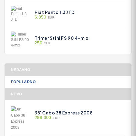
Fiat Punto 1.3 JTD
6.950
EUR
Trimer Stihl FS 90 4-mix
250
EUR
NEDAVNO
POPULARNO
NOVO
38' Cabo 38 Express 2008
298.300
EUR