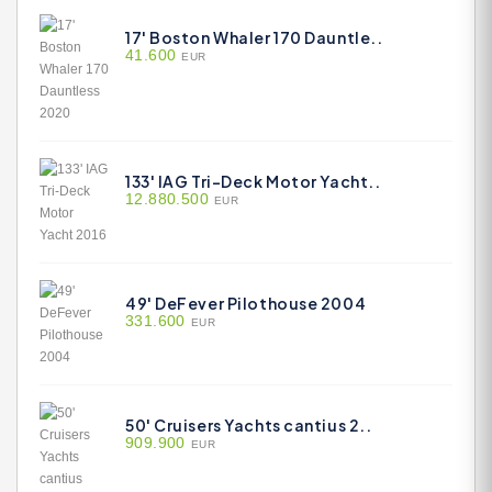
17' Boston Whaler 170 Dauntle..
41.600
EUR
133' IAG Tri-Deck Motor Yacht..
12.880.500
EUR
49' DeFever Pilothouse 2004
331.600
EUR
50' Cruisers Yachts cantius 2..
909.900
EUR