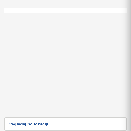
Prilika Sea Ray
38.000 EUR
2007 Arvor 230 AS
9.600 EUR
Pregledaj po lokaciji