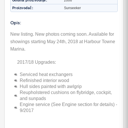
Godina proizvodnje
2006
Proizvođač
Sunseeker
Opis:
New listing. New photos coming soon. Available for
showings starting May 24th, 2018 at Harbour Towne
Marina.
2017/18 Upgrades:
Serviced heat exchangers
Refinished interior wood
Hull sides painted with awlgrip
Reupholstered cushions on flybridge, cockpit,
and sunpads
Engine service (See Engine section for details) -
9/2017