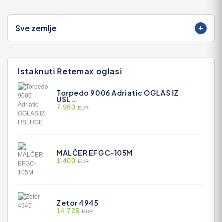
Sve zemlje
Istaknuti Retemax oglasi
Torpedo 9006 Adriatic OGLAS IZ
USL..
7.980
EUR
MALČER EFGC-105M
1.400
EUR
Zetor 4945
14.725
EUR