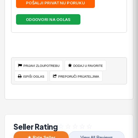
POŠALJI PRIVATNU PORUKU
ODGOVORI NA OGLAS
PRIJAVI ZLOUPOTREBU
DODAJ U FAVORITE
ISPIŠI OGLAS
PREPORUČI PRIJATELJIMA
Seller Rating
☆
☆
☆
☆
☆
★ Rate Seller
View All Reviews