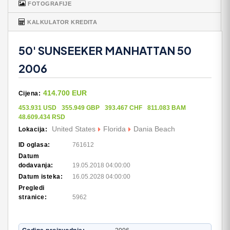
FOTOGRAFIJE
KALKULATOR KREDITA
50' SUNSEEKER MANHATTAN 50
2006
414.700 EUR
Cijena:
453.931 USD
355.949 GBP
393.467 CHF
811.083 BAM
48.609.434 RSD
United States
Florida
Dania Beach
Lokacija:
ID oglasa:
761612
Datum
dodavanja:
19.05.2018 04:00:00
Datum isteka:
16.05.2028 04:00:00
Pregledi
stranice:
5962