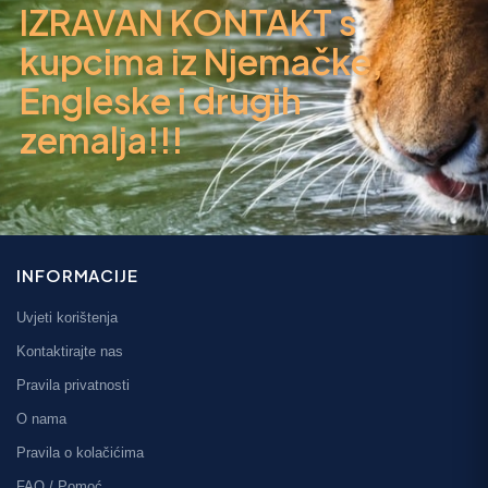
IZRAVAN KONTAKT s
kupcima iz Njemačke,
Engleske i drugih
zemalja!!!
INFORMACIJE
Uvjeti korištenja
Kontaktirajte nas
Pravila privatnosti
O nama
Pravila o kolačićima
FAQ / Pomoć