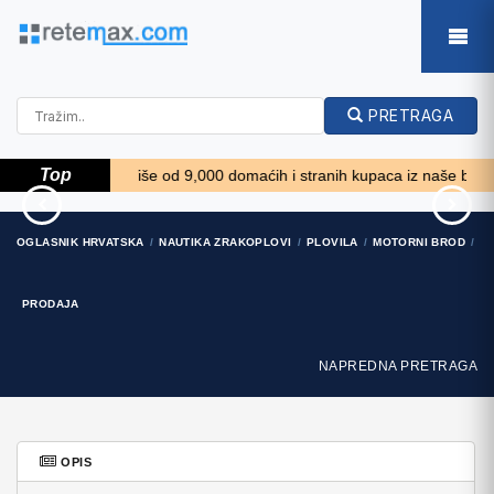
PRETRAGA
Top
 *****
Više od 9,000 domaćih i stranih kupaca iz naše baze želi k
62' Prestige 620
74' Ocean Alexander 74
OGLASNIK HRVATSKA
NAUTIKA ZRAKOPLOVI
PLOVILA
MOTORNI BROD
Flybridge 2014
Open Flybridge..
909.900 EUR
1.910.500 EUR
PRODAJA
NAPREDNA PRETRAGA
OPIS