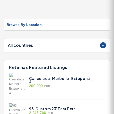
Browse By Location
All countries
Retemax Featured Listings
Cancelada, Marbella-Estepona, ,
4...
260.000
EUR
93' Custom 93' Fast Ferr..
2.243.700
EUR