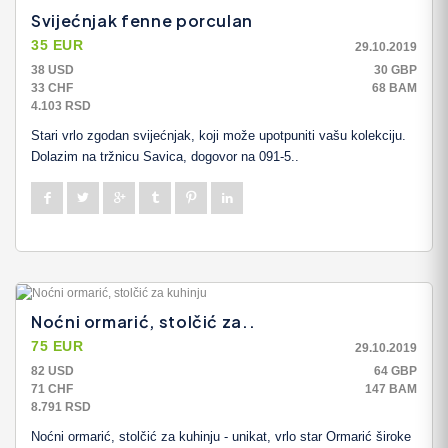
Svijećnjak fenne porculan
35 EUR
29.10.2019
38 USD
30 GBP
33 CHF
68 BAM
4.103 RSD
Stari vrlo zgodan svijećnjak, koji može upotpuniti vašu kolekciju.
Dolazim na tržnicu Savica, dogovor na 091-5..
Noćni ormarić, stolčić za..
75 EUR
29.10.2019
82 USD
64 GBP
71 CHF
147 BAM
8.791 RSD
Noćni ormarić, stolčić za kuhinju - unikat, vrlo star Ormarić široke