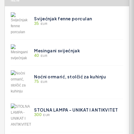
NEW
Svijećnjak fenne porculan
35
EUR
Mesingani svijećnjak
40
EUR
Noćni ormarić, stolčić za kuhinju
75
EUR
STOLNA LAMPA - UNIKAT I ANTIKVITET
300
EUR