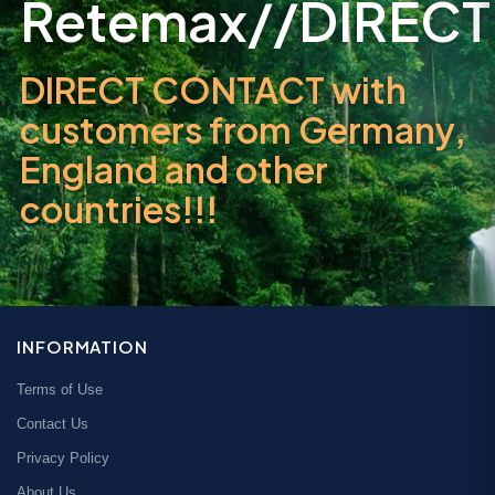
Retemax//DIRECT
DIRECT CONTACT with
customers from Germany,
England and other
countries!!!
INFORMATION
Terms of Use
Contact Us
Privacy Policy
About Us