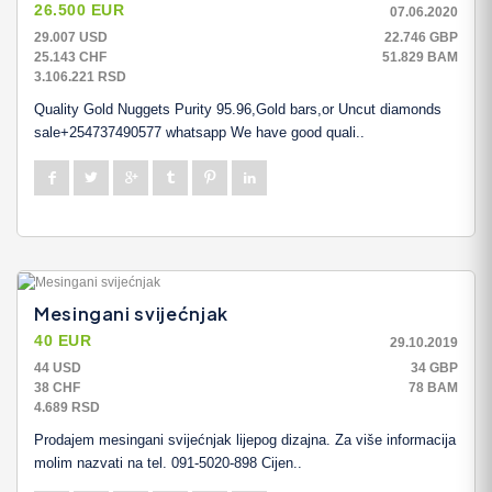
26.500 EUR
07.06.2020
29.007 USD
22.746 GBP
25.143 CHF
51.829 BAM
3.106.221 RSD
Quality Gold Nuggets Purity 95.96,Gold bars,or Uncut diamonds
sale+254737490577 whatsapp We have good quali..
Mesingani svijećnjak
40 EUR
29.10.2019
44 USD
34 GBP
38 CHF
78 BAM
4.689 RSD
Prodajem mesingani svijećnjak lijepog dizajna. Za više informacija
molim nazvati na tel. 091-5020-898 Cijen..