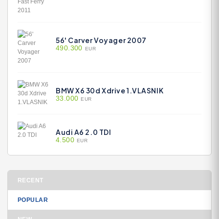
56' Carver Voyager 2007
490.300
EUR
BMW X6 30d Xdrive 1.VLASNIK
33.000
EUR
Audi A6 2.0 TDI
4.500
EUR
RECENT
POPULAR