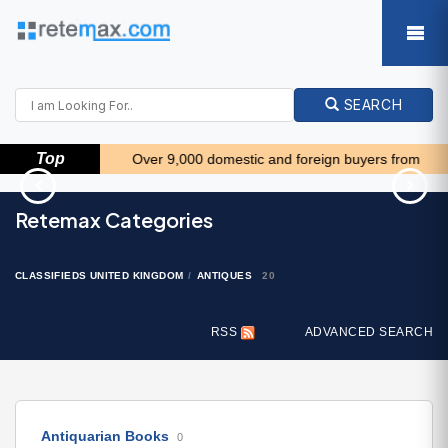
SEARCH
Top
! *****
Over 9,000 domestic and foreign buyers from our databas
Višnjan, imanje za obnovu
Traktor Steyr 8080 Turbo
Retemax Categories
s pogledom na mo..
4x4
215.000 EUR
9.800 EUR
CLASSIFIEDS UNITED KINGDOM
ANTIQUES
20
RSS
ADVANCED SEARCH
Antiquarian Books
0