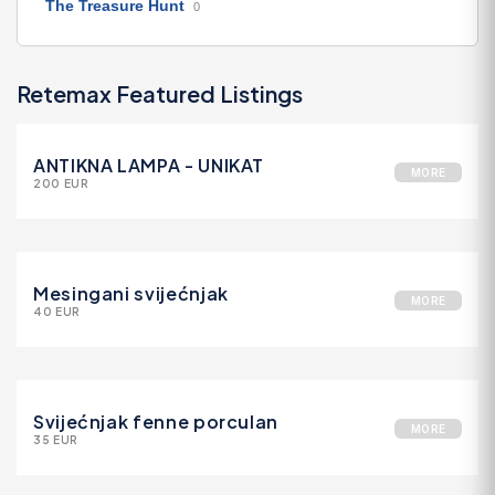
The Treasure Hunt
0
Retemax Featured Listings
ANTIKNA LAMPA - UNIKAT
MORE
200 EUR
Mesingani svijećnjak
MORE
40 EUR
Svijećnjak fenne porculan
MORE
35 EUR