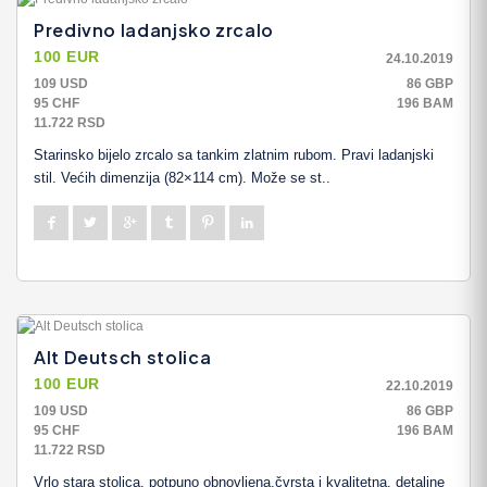
Predivno ladanjsko zrcalo
100 EUR
24.10.2019
109 USD
86 GBP
95 CHF
196 BAM
11.722 RSD
Starinsko bijelo zrcalo sa tankim zlatnim rubom. Pravi ladanjski
stil. Većih dimenzija (82×114 cm). Može se st..
Alt Deutsch stolica
100 EUR
22.10.2019
109 USD
86 GBP
95 CHF
196 BAM
11.722 RSD
Vrlo stara stolica, potpuno obnovljena,čvrsta i kvalitetna. detaljne