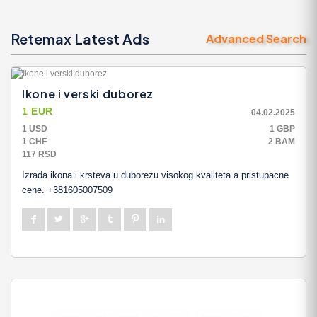
Retemax Latest Ads
Advanced Search
Ikone i verski duborez
1 EUR
04.02.2025
1 USD
1 GBP
1 CHF
2 BAM
117 RSD
Izrada ikona i krsteva u duborezu visokog kvaliteta a pristupacne
cene. +381605007509