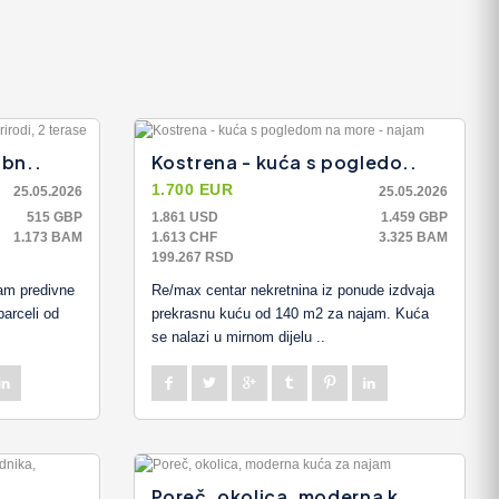
obn..
Kostrena - kuća s pogledo..
1.700 EUR
25.05.2026
25.05.2026
515 GBP
1.861 USD
1.459 GBP
1.173 BAM
1.613 CHF
3.325 BAM
199.267 RSD
am predivne
Re/max centar nekretnina iz ponude izdvaja
parceli od
prekrasnu kuću od 140 m2 za najam. Kuća
se nalazi u mirnom dijelu ..
Poreč, okolica, moderna k..