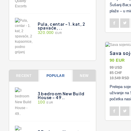
Šušanj-Bar,
plaže – u mi
Pula, centar - 1. kat, 2
spavaće, ..
320.000
EUR
Sava soj
90 EUR
99 USD
85 CHF
RECENT
POPULAR
NEW
10.549 RSD
Prelepa soje
uživanje na 
3 bedroom New Build
House - 49..
početka nasi
100
EUR