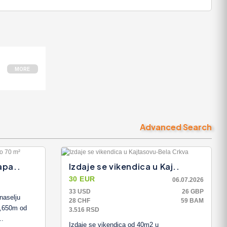
MORE
Advanced Search
apa..
Izdaje se vikendica u Kaj..
30 EUR
06.07.2026
33 USD
26 GBP
naselju
28 CHF
59 BAM
e,650m od
3.516 RSD
..
Izdaje se vikendica od 40m2 u