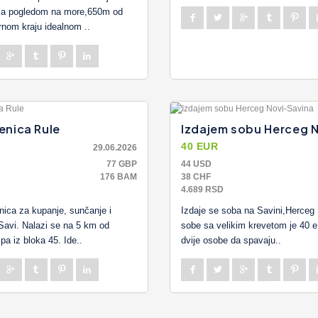
sa pogledom na more,650m od
rnom kraju idealnom ..
enica Rule
Izdajem sobu Herceg N
40 EUR
29.06.2026
77 GBP
44 USD
176 BAM
38 CHF
4.689 RSD
nica za kupanje, sunčanje i
Izdaje se soba na Savini,Herceg 
Savi. Nalazi se na 5 km od
sobe sa velikim krevetom je 40 
pa iz bloka 45. Ide..
dvije osobe da spavaju..