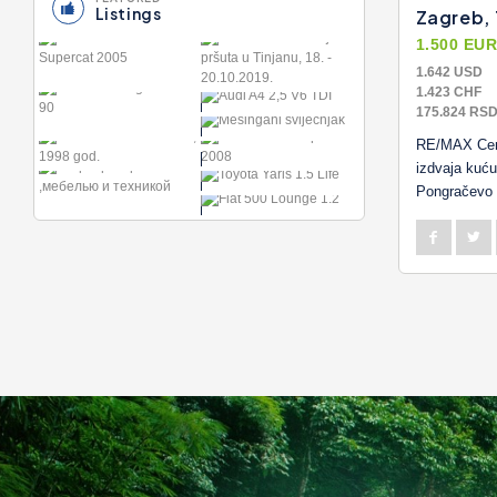
Listings
Zagreb, 
1.500 EU
H
INTERNACIONALNI
1.642 USD
AT
SAJAM PRŠUTA U
1.423 CHF
TIN..
175.824 RS
10
AUDI A4 2,5 V6
TDI
MESINGANI
RE/MAX Cent
8.045
SVIJEĆNJAK
38' CABO 38
izdvaja kuću
40
8
EXPRESS 2008
Pongračevo 
TOYOTA YARIS
298.300
1.5 LIFE
FIAT 500
11.950
LOUNGE 1.2
10.950