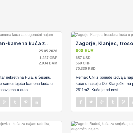
šan-kamena kuća z..
Zagorje, Klanjec, tros
R
600 EUR
25.05.2026
1.287 GBP
657 USD
2.934 BAM
569 CHF
D
70.330 RSD
ar nekretnina Pula, u Šišanu,
Remax CN iz ponude izdvaja naj
 se samostojeća kamena kuća u
kuće u naselju Dol Klanječki, na 
bnovljena u auto..
2611m2. Kuća je od cest..