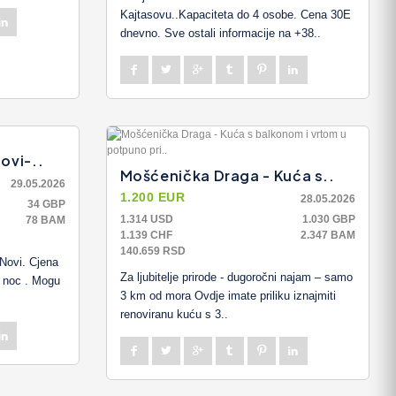
Kajtasovu..Kapaciteta do 4 osobe. Cena 30E
dnevno. Sve ostali informacije na +38..
ovi-..
Mošćenička Draga - Kuća s..
29.05.2026
1.200 EUR
28.05.2026
34 GBP
1.314 USD
1.030 GBP
78 BAM
1.139 CHF
2.347 BAM
140.659 RSD
Novi. Cjena
Za ljubitelje prirode - dugoročni najam – samo
e noc . Mogu
3 km od mora Ovdje imate priliku iznajmiti
renoviranu kuću s 3..