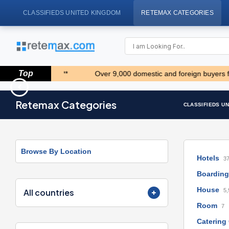
CLASSIFIEDS UNITED KINGDOM
RETEMAX CATEGORIES
Top
4 hours!!! *****
Over 9,000 domestic and foreign buyers from our
65' Bering Pilothouse 2013
Traktor belarus td 952
Retemax Categories
CLASSIFIEDS U
1.657.800 EUR
9.820 EUR
Browse By Location
Hotels
3
Boarding
House
All countries
5,
Room
7
Catering