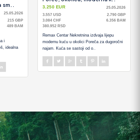
a sm..
3.250 EUR
25.05.2026
25.05.2026
3.557 USD
2.790 GBP
215 GBP
3.084 CHF
6.356 BAM
489 BAM
380.952 RSD
Remax Centar Nekretnina izdvaja lijepu
a i
modernu kuću u okolici Poreča za dugoročni
š, idealna
najam. Kuća se sastoji od o..