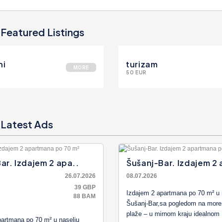
Featured Listings
ni
turizam
MORE
50 EUR
Latest Ads
ar. Izdajem 2 apa..
Šušanj-Bar. Izdajem 2 
26.07.2026
08.07.2026
39 GBP
Izdajem 2 apartmana po 70 m² u 
88 BAM
Šušanj-Bar,sa pogledom na mor
plaže – u mirnom kraju idealnom 
partmana po 70 m² u naselju