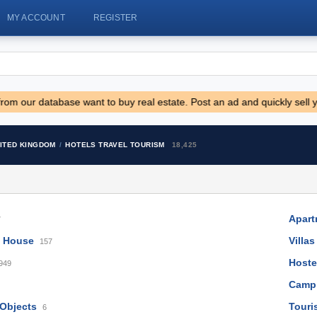
MY ACCOUNT
REGISTER
 database want to buy real estate. Post an ad and quickly sell your ap
Robinzoni
Marval (
NITED KINGDOM
HOTELS TRAVEL TOURISM
18,425
Border) - 
30 EUR
290.000 E
Apart
7
 House
Villas
157
Hoste
949
Camp
 Objects
Touri
6