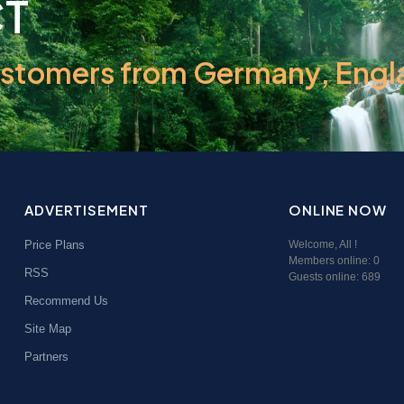
CT
tomers from Germany, Englan
ADVERTISEMENT
ONLINE NOW
Price Plans
Welcome,
All
!
Members online:
0
RSS
Guests online: 689
Recommend Us
Site Map
Partners