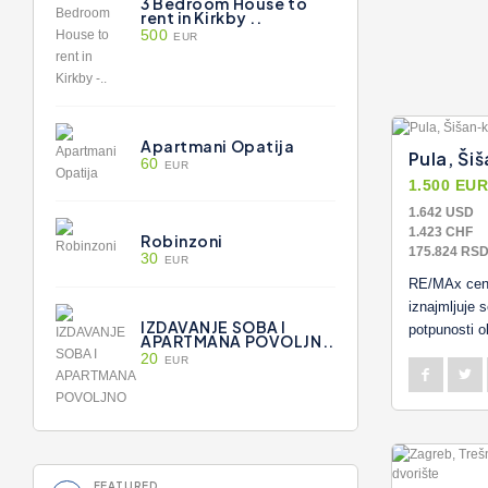
3 Bedroom House to
rent in Kirkby ..
500
EUR
Apartmani Opatija
Pula, Ši
60
EUR
1.500 EU
1.642 USD
1.423 CHF
Robinzoni
175.824 RS
30
EUR
RE/MAx cent
iznajmljuje
IZDAVANJE SOBA I
potpunosti o
APARTMANA POVOLJN..
20
EUR
FEATURED