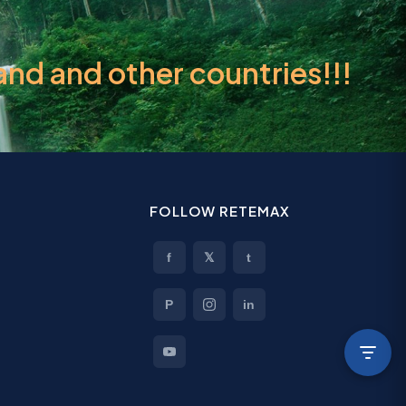
d and other countries!!!
FOLLOW RETEMAX
f
𝕏
t
P
in