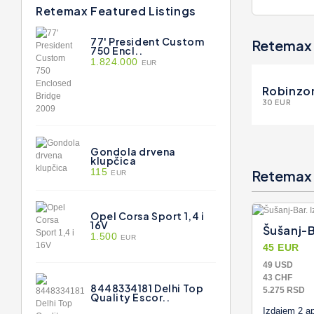
Retemax Featured Listings
77' President Custom
Retemax 
750 Encl..
1.824.000
EUR
Robinzo
30 EUR
Gondola drvena
klupčica
115
Retemax 
EUR
Opel Corsa Sport 1,4 i
16V
Šušanj-B
1.500
EUR
45 EUR
49 USD
43 CHF
8448334181 Delhi Top
5.275 RSD
Quality Escor..
Izdajem 2 a