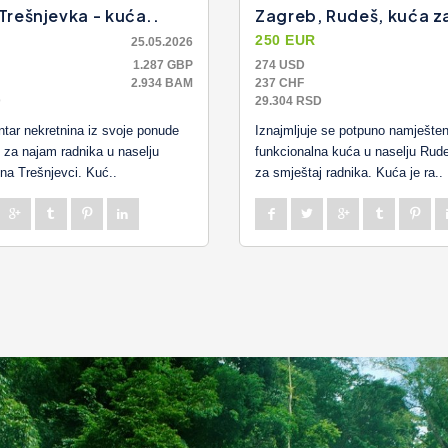
Trešnjevka - kuća..
Zagreb, Rudeš, kuća z
R
250 EUR
25.05.2026
1.287 GBP
274 USD
2.934 BAM
237 CHF
D
29.304 RSD
ar nekretnina iz svoje ponude
Iznajmljuje se potpuno namješten
 za najam radnika u naselju
funkcionalna kuća u naselju Rude
na Trešnjevci. Kuć..
za smještaj radnika. Kuća je ra..