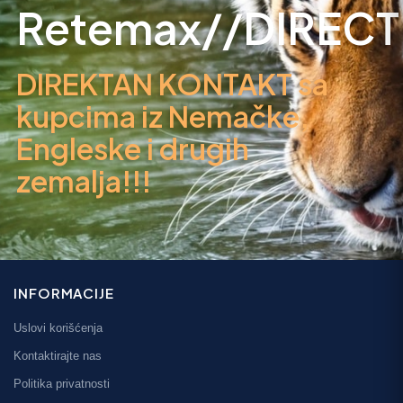
Retemax//DIRECT
DIREKTAN KONTAKT sa
kupcima iz Nemačke,
Engleske i drugih
zemalja!!!
INFORMACIJE
Uslovi korišćenja
Kontaktirajte nas
Politika privatnosti