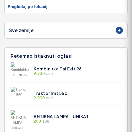
Pregledaj po lokaciji
Sve zemlje
Retemax istaknuti oglasi
Kombinirka Fai Edt 96
9.730
EUR
Traktor Imt 560
2.900
EUR
ANTIKNA LAMPA - UNIKAT
200
EUR