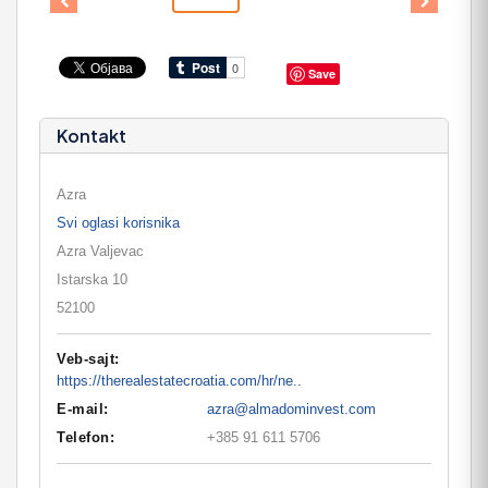
Save
Kontakt
Azra
Svi oglasi korisnika
Azra Valjevac
Istarska 10
52100
Veb-sajt:
https://therealestatecroatia.com/hr/ne..
E-mail:
azra@almadominvest.com
Telefon:
+385 91 611 5706