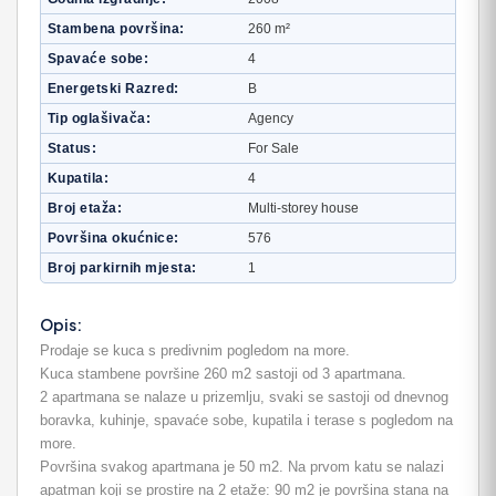
Stambena površina
260 m²
Spavaće sobe
4
Energetski Razred
B
Tip oglašivača
Agency
Status
For Sale
Kupatila
4
Broj etaža
Multi-storey house
Površina okućnice
576
Broj parkirnih mjesta
1
Opis:
Prodaje se kuca s predivnim pogledom na more.
Kuca stambene površine 260 m2 sastoji od 3 apartmana.
2 apartmana se nalaze u prizemlju, svaki se sastoji od dnevnog
boravka, kuhinje, spavaće sobe, kupatila i terase s pogledom na
more.
Površina svakog apartmana je 50 m2. Na prvom katu se nalazi
apatman koji se prostire na 2 etaže: 90 m2 je površina stana na