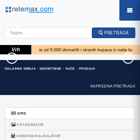
PRETRAGA
Vrh
*****
Više od 9,000 domaćih i stranih kupaca iz naše baze podatak
74' Ocean Alexander 74
Volkswagen Golf VI 1.6 Tdi
OGLASNIK SRBIJA
NEKRETNINE
KUĆE
PRODAJA
Open Flybridge..
8.810 EUR
1.910.500 EUR
NAPREDNA PRETRAGA
OPIS
FOTOGRAFIJE
KREDITNI KALKULATOR