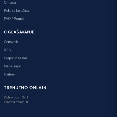
O nama
Politika kolačića
FAQ / Pomoć
OGLAŠAVANJE
Cenovnik
RSS
Preporučite nas
Mapa sajta
Partneri
TRENUTNO ONLAJN
Dobro došli,
Svi
!
Članovi onlajn:
0