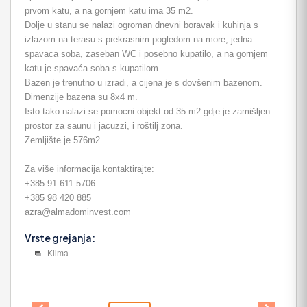
prvom katu, a na gornjem katu ima 35 m2.
Dolje u stanu se nalazi ogroman dnevni boravak i kuhinja s
izlazom na terasu s prekrasnim pogledom na more, jedna
spavaca soba, zaseban WC i posebno kupatilo, a na gornjem
katu je spavaća soba s kupatilom.
Bazen je trenutno u izradi, a cijena je s dovšenim bazenom.
Dimenzije bazena su 8x4 m.
Isto tako nalazi se pomocni objekt od 35 m2 gdje je zamišljen
prostor za saunu i jacuzzi, i roštilj zona.
Zemljište je 576m2.
Za više informacija kontaktirajte:
+385 91 611 5706
+385 98 420 885
azra@almadominvest.com
Vrste grejanja:
Klima