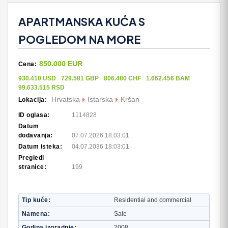
APARTMANSKA KUĆA S
POGLEDOM NA MORE
850.000 EUR
Cena:
930.410 USD
729.581 GBP
806.480 CHF
1.662.456 BAM
99.633.515 RSD
Hrvatska
Istarska
Kršan
Lokacija:
ID oglasa:
1114828
Datum
dodavanja:
07.07.2026 18:03:01
Datum isteka:
04.07.2036 18:03:01
Pregledi
stranice:
199
Tip kuće
Residential and commercial
Namena
Sale
Godina izgradnje
2008