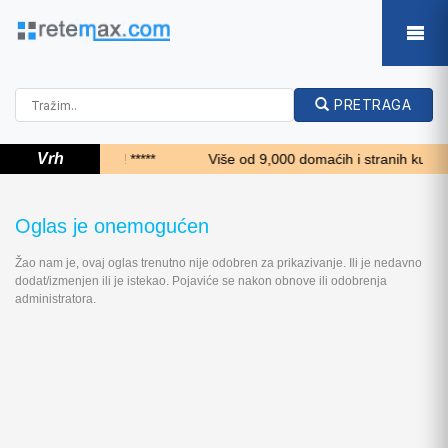
PRETRAGA
Vrh
***** Top 24 sata!!! *****
Više od 9,000 domaćih i stranih kupaca 
Oglas je onemogućen
Žao nam je, ovaj oglas trenutno nije odobren za prikazivanje. Ili je nedavno
dodat/izmenjen ili je istekao. Pojaviće se nakon obnove ili odobrenja
administratora.