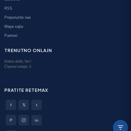
RSS
Preporučite nas
Mapa sajta
Partneri
TRENUTNO ONLAJN
Dobro došli,
Svi
!
Članovi onlajn:
0
PRATITE RETEMAX
f
𝕏
t
P
in