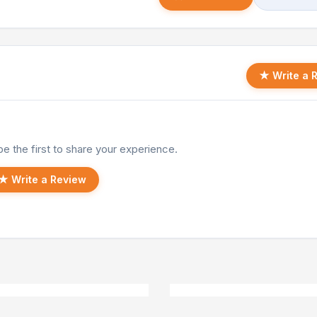
★ Write a 
e the first to share your experience.
★ Write a Review
Fiat Panda
P
2.650 EUR
1