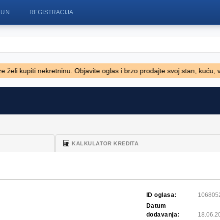
ČUN
REGISTRACIJA
iti nekretninu. Objavite oglas i brzo prodajte svoj stan, kuću, vilu, ze
KC
17' Boston Whaler 170 Dauntless
TELESKOP
2020
30.7-XS
41.600 EUR
7.400 EUR
KALKULATOR KREDITA
ID oglasa:
106805
Datum
dodavanja:
18.06.2