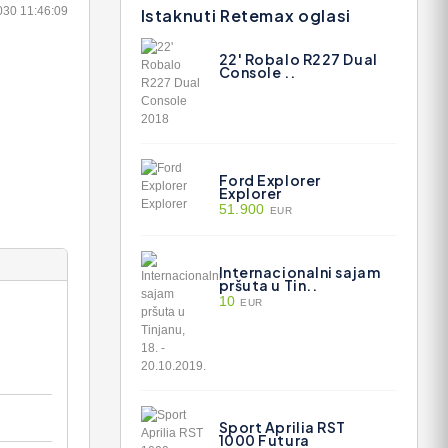
030 11:46:09
Istaknuti Retemax oglasi
22' Robalo R227 Dual
Console ..
Ford Explorer
Explorer
51.900
EUR
Internacionalni sajam
pršuta u Tin..
10
EUR
Sport Aprilia RST
1000 Futura