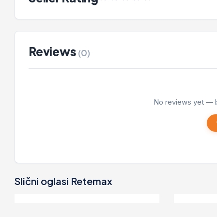
Reviews
(0)
No reviews yet — b
Slični oglasi Retemax
ke
Fiat Panda
2.500 EUR