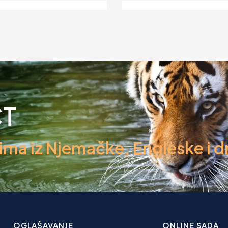
swagen Golf VII 2.0 GTi
Z
Perform..
K
 EUR
5
CT
a iz Njemačke, Engleske i dr
OGLAŠAVANJE
ONLINE SADA