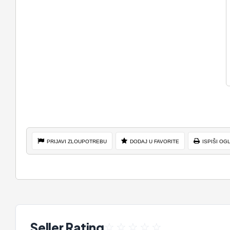
PRIJAVI ZLOUPOTREBU
DODAJ U FAVORITE
ISPIŠI OG
Seller Rating
☆
☆
☆
☆
☆