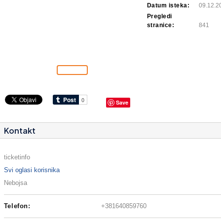
Datum isteka:
09.12.2
Pregledi
stranice:
841
Save
Kontakt
ticketinfo
Svi oglasi korisnika
Nebojsa
Telefon:
+381640859760