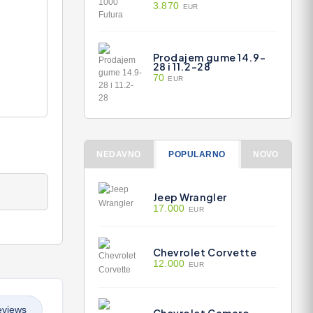
3.870
EUR
Prodajem gume 14.9-
28 i 11.2-28
70
EUR
NEDAVNO
POPULARNO
NOVO
Jeep Wrangler
17.000
EUR
Chevrolet Corvette
12.000
EUR
eviews