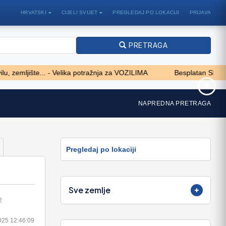
HRVATSKI
CIJELI SVIJET
PREGLEDAJ PO LOKACIJI
PRIJAVA
PRETRAGA
mljište... - Velika potražnja za VOZILIMA
Besplatan SKOK NA V
SKI VILIČAR MERLO
John Deere 1640
NAPREDNA PRETRAGA
11.750 EUR
Pregledaj po lokaciji
Sve zemlje
2
025 12:46:09