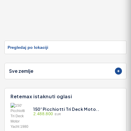
Pregledaj po lokaciji
Sve zemlje
Retemax istaknuti oglasi
150' Picchiotti Tri Deck Moto..
2.488.800
EUR