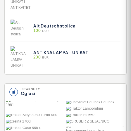
Alt Deutsch stolica
100
EUR
ANTIKNA LAMPA - UNIKAT
200
EUR
ISTAKNUTO
Oglasi
CHEVROLET EQUINOX
EQUINOX
TRAKTOR LAMBORGHINI
14.100
10.000
TRAKTOR IMT 560
2.900
GRUBER Z SEJALNICO