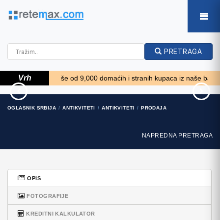
PRETRAGA
Vrh
*****
Više od 9,000 domaćih i stranih kupaca iz naše baze podatak
Ford Focus Focus
Poljoprivredno zemljište,
OGLASNIK SRBIJA
ANTIKVITETI
ANTIKVITETI
PRODAJA
Istra, Kavran, 3..
12.100 EUR
58.100 EUR
NAPREDNA PRETRAGA
OPIS
FOTOGRAFIJE
KREDITNI KALKULATOR