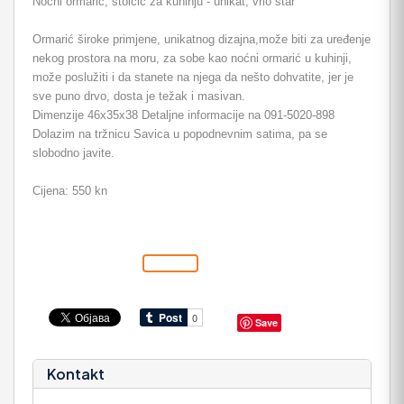
Noćni ormarić, stolčić za kuhinju - unikat, vrlo star
Ormarić široke primjene, unikatnog dizajna,može biti za uređenje
nekog prostora na moru, za sobe kao noćni ormarić u kuhinji,
može poslužiti i da stanete na njega da nešto dohvatite, jer je
sve puno drvo, dosta je težak i masivan.
Dimenzije 46x35x38 Detaljne informacije na 091-5020-898
Dolazim na tržnicu Savica u popodnevnim satima, pa se
slobodno javite.
Cijena: 550 kn
Save
Kontakt