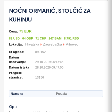
NOĆNI ORMARIĆ, STOLČIĆ ZA
KUHINJU
75 EUR
Cena:
82 USD
64 GBP
71 CHF
147 BAM
8.791 RSD
Hrvatska
Zagrebačka
Vrbovec
Lokacija:
ID oglasa:
890152
Datum
dodavanja:
29.10.2019 06:47:45
Datum isteka:
28.10.2026 09:47:00
Pregledi
stranice:
13156
Namena
Prodaja
Opis: