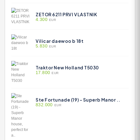
ZETOR 6211 PRVI VLASTNIK
4.300
EUR
Vilicar daewoo b 18t
5.830
EUR
Traktor New Holland T5030
17.800
EUR
Ste Fortunade (19) - Superb Manor ..
832.000
EUR