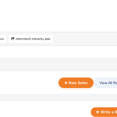
LAS
PREPORUČI PRIJATELJIMA
★ Rate Seller
View All R
★ Write a 