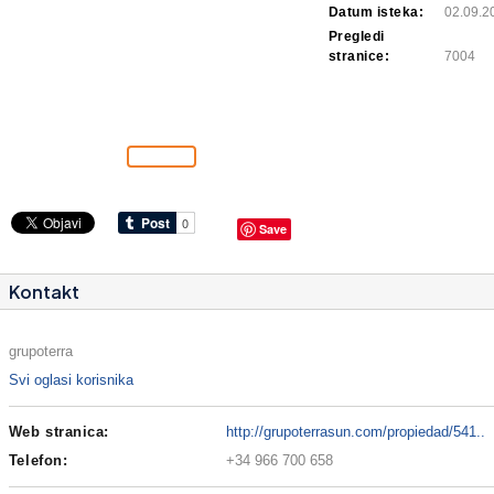
Datum isteka:
02.09.2
Pregledi
stranice:
7004
Save
Kontakt
grupoterra
Svi oglasi korisnika
Web stranica:
http://grupoterrasun.com/propiedad/541..
Telefon:
+34 966 700 658