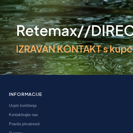
Retemax//DIRE
IZRAVAN KONTAKT s kupcim
INFORMACIJE
Uvjeti korištenja
Kontaktirajte nas
Pravila privatnosti