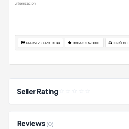
urbanización
PRIJAVI ZLOUPOTREBU
DODAJ U FAVORITE
ISPIŠI OG
Seller Rating
☆
☆
☆
☆
☆
Reviews
(0)