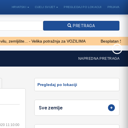
HRVATSKI
CIJELI SVIJET
PREGLEDAJ PO LOKACIJI
PRIJAVA
PRETRAGA
emljište... - Velika potražnja za VOZILIMA
Besplatan SKOK NA 
r 938
Квартира с ремонтом ,мебелью и
NAPREDNA PRETRAGA
техникой
83.000 EUR
Pregledaj po lokaciji
Sve zemlje
020 11:10:00