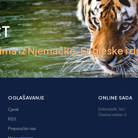
CT
a iz Njemačke, Engleske i dr
OGLAŠAVANJE
ONLINE SADA
Cjenik
Dobrodošli,
Svi
!
Članovi online:
0
RSS
Preporučite nas