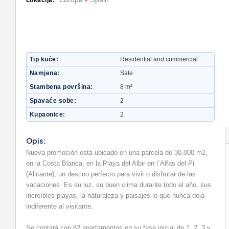
Lokacija:
Tip kuće
Residential and commercial
Namjena
Sale
Stambena površina
8 m²
Spavaće sobe
2
Kupaonice
2
Opis:
Nueva promoción está ubicado en una parcela de 30.000 m2,
en la Costa Blanca, en la Playa del Albir en l´Alfas del Pi
(Alicante), un destino perfecto para vivir o disfrutar de las
vacaciones. Es su luz, su buen clima durante todo el año, sus
increíbles playas, la naturaleza y paisajes lo que nunca deja
indiferente al visitante.
Se contará con 82 apartamentos en su fase inicial de 1, 2, 3 y