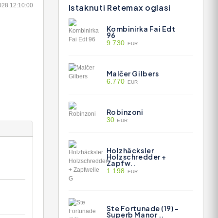
028 12:10:00
Istaknuti Retemax oglasi
Kombinirka Fai Edt
96
9.730
EUR
Malčer Gilbers
6.770
EUR
Robinzoni
30
EUR
Holzhäcksler
Holzschredder +
Zapfw..
1.198
EUR
Ste Fortunade (19) -
Superb Manor ..