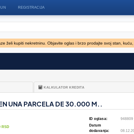
ČUN
REGISTRACIJA
upiti nekretninu. Objavite oglas i brzo prodajte svoj stan, kuću, vilu, z
TNIK
Viličar Hyster 3.5T
Caterpila
4.500 EUR
1 EUR
KALKULATOR KREDITA
N UNA PARCELA DE 30.000 M..
ID oglasa:
948809
Datum
9 RSD
dodavanja:
08.12.2