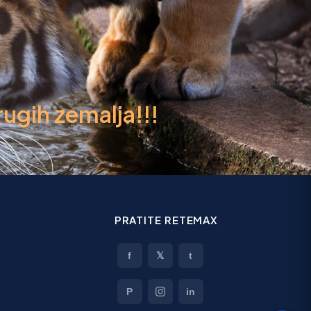
ugih zemalja!!!
PRATITE RETEMAX
f
𝕏
t
P
in