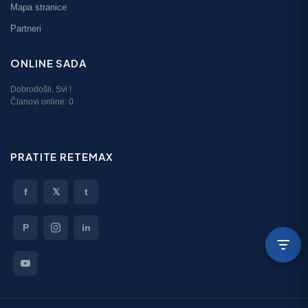
Mapa stranice
Partneri
ONLINE SADA
Dobrodošli,
Svi
!
Članovi online:
0
PRATITE RETEMAX
f
𝕏
t
P
in