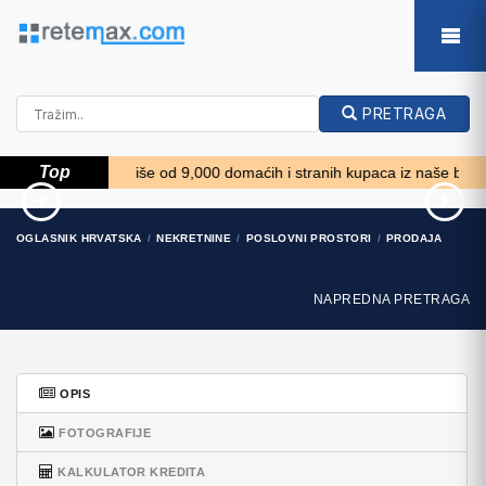
PRETRAGA
Top
! *****
Više od 9,000 domaćih i stranih kupaca iz naše baze želi k
49' DeFever Pilothouse
Massey Ferguson 675
OGLASNIK HRVATSKA
NEKRETNINE
POSLOVNI PROSTORI
PRODAJA
2004
9.350 EUR
331.600 EUR
NAPREDNA PRETRAGA
OPIS
FOTOGRAFIJE
KALKULATOR KREDITA