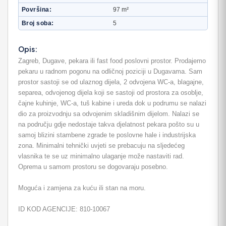
Površina
97 m²
Broj soba
5
Opis:
Zagreb, Dugave, pekara ili fast food poslovni prostor. Prodajemo
pekaru u radnom pogonu na odličnoj poziciji u Dugavama. Sam
prostor sastoji se od ulaznog dijela, 2 odvojena WC-a, blagajne,
separea, odvojenog dijela koji se sastoji od prostora za osoblje,
čajne kuhinje, WC-a, tuš kabine i ureda dok u podrumu se nalazi
dio za proizvodnju sa odvojenim skladišnim dijelom. Nalazi se
na području gdje nedostaje takva djelatnost pekara pošto su u
samoj blizini stambene zgrade te poslovne hale i industrijska
zona. Minimalni tehnički uvjeti se prebacuju na sljedećeg
vlasnika te se uz minimalno ulaganje može nastaviti rad.
Oprema u samom prostoru se dogovaraju posebno.
Moguća i zamjena za kuću ili stan na moru.
ID KOD AGENCIJE: 810-10067