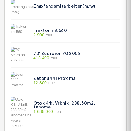
Empfangsmitarbeiter (m/w)
Traktor Imt 560
2.900
EUR
70' Scorpion 70 2008
415.400
EUR
Zetor 8441 Proxima
12.300
EUR
Otok Krk, Vrbnik, 288.30m2,
fenome..
1.685.000
EUR