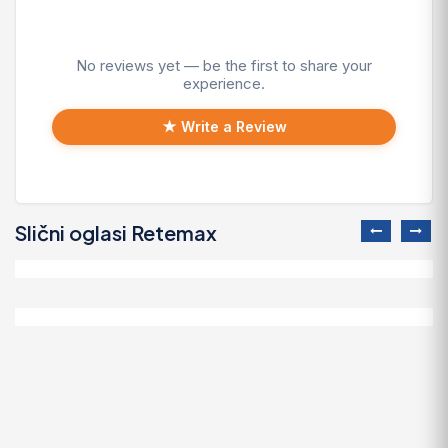
No reviews yet — be the first to share your
experience.
★ Write a Review
Slični oglasi Retemax
Prodajem halu u Valjevu
750.000 EUR
CENTAR - RIJEKA, poslovni prostor od 11..
1.900.000 EUR