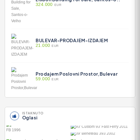
324.000
EUR
BULEVAR-PRODAJEM-IZDAJEM
21.000
EUR
Prodajem Poslovni Prostor,Bulevar
59.000
EUR
ISTAKNUTO
Oglasi
93' CUSTOM 93' FAST
FERR..
39' BENETEAU 393 2002