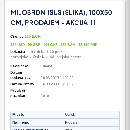
MILOSRDNI ISUS (SLIKA), 100X50
CM, PRODAJEM - AKCIJA!!!
115 EUR
Cijena:
126 USD
99 GBP
109 CHF
225 BAM
13.480 RSD
Hrvatska
Osječko-
Lokacija:
baranjska
Osijek
Industrijska četvrt
ID oglasa:
1060561
Datum
dodavanja:
26.03.2025 14:02:52
Datum isteka:
16.09.2030 15:02:52
Pregledi
stranice:
1010
Mjesto
Osijek
Namjena
Prodaja