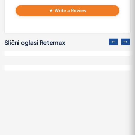
★ Write a Review
Slični oglasi Retemax
Umjetničke slike - ulje na platnu
130 EUR
Motiv sa rijekom - ulje na platnu
150 EUR