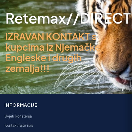
Retemax//DIRECT
IZRAVAN KONTAKT s
kupcima iz Njemačke,
Engleske i drugih
zemalja!!!
INFORMACIJE
Uvjeti korištenja
Kontaktirajte nas