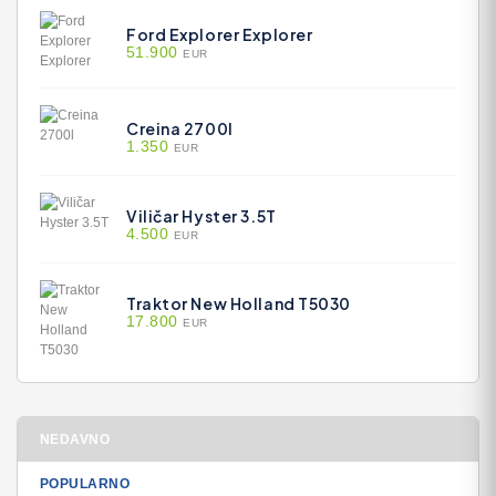
Ford Explorer Explorer
51.900
EUR
Creina 2700l
1.350
EUR
Viličar Hyster 3.5T
4.500
EUR
Traktor New Holland T5030
17.800
EUR
NEDAVNO
POPULARNO