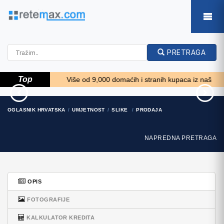
PRETRAGA
Top
!!! *****
Više od 9,000 domaćih i stranih kupaca iz naše baze želi
70' Azimut 70 Flybridge
70' Elliott Custom Luxury
OGLASNIK HRVATSKA
UMJETNOST
SLIKE
PRODAJA
Trade In 2010
Sports Fish..
1.287.200 EUR
245.100 EUR
NAPREDNA PRETRAGA
OPIS
FOTOGRAFIJE
KALKULATOR KREDITA