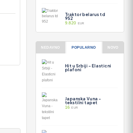
Traktor belarus td
952
9.820
EUR
NEDAVNO
POPULARNO
NOVO
Hit u Srbiji - Elasticni
plafoni
Japanska Vuna -
tekstilni tapet
16
EUR