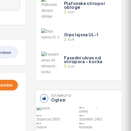
Plafonske stiropor
obloge
2
EUR
Gips lajsna UL-1
2
EUR
eviews
Fasadni ukras od
stiropora - kocka
3
EUR
Review
ISTAKNUTO
Oglasi
BUICK
EMPFANGSMITARBEITER
(M/W)
1.000
36' NOR-TECH
34' HATTERAS
0
3600 SUPERCAT
34 SPORTFISH
20..
196..
JOHN DEERE
UNIVERSAL 445