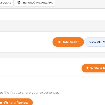
AJ OGLAS
PREPORUČI PRIJATELJIMA
★ Rate Seller
View All R
★ Write a 
e the first to share your experience.
★ Write a Review