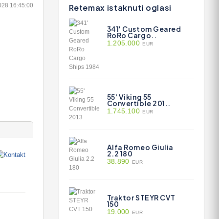
028 16:45:00
Retemax istaknuti oglasi
341' Custom Geared
RoRo Cargo..
1.205.000
EUR
55' Viking 55
Convertible 201..
1.745.100
EUR
Alfa Romeo Giulia
2.2 180
38.890
EUR
Traktor STEYR CVT
150
19.000
EUR