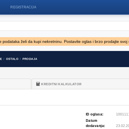
REGISTRACIJA
 želi da kupi nekretninu. Postavite oglas i brzo prodajte svoj stan, kuć
 zamjena
Fiat 500 1.2 8V
Massey f
JE
OSTALO
PRODAJA
7.250 EUR
25.000 EU
KREDITNI KALKULATOR
ID oglasa:
100111
Datum
dodavanja:
23.02.2