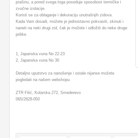
prašinu, a pored svega toga poseduje sposobost termičke i
zvučne izolacije.
Koristi se za oblaganje i dekoraciju unutrašnjih zidova.
Kada Vam dosadi, možete je jednostavno pokvasiti, skinuti i
naneti na neki drugi zid, čak je možete i odložiti do neke druge
prilike.
1, Japanska vuna No 22-23
2, Japanska vuna No 30
Detaljno uputstvo za nanošenje i ostale nijanse možete
pogledati na našem webshopu.
ZTR Filić, Kolarska 272, Smederevo
065/2828-050