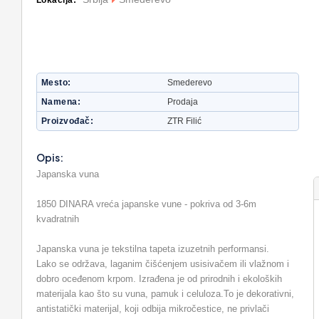
Lokacija:
Mesto
Smederevo
Namena
Prodaja
Proizvođač
ZTR Filić
Opis:
Japanska vuna
1850 DINARA vreća japanske vune - pokriva od 3-6m
kvadratnih
Japanska vuna je tekstilna tapeta izuzetnih performansi.
Lako se održava, laganim čišćenjem usisivačem ili vlažnom i
dobro oceđenom krpom. Izrađena je od prirodnih i ekoloških
materijala kao što su vuna, pamuk i celuloza.To je dekorativni,
antistatički materijal, koji odbija mikročestice, ne privlači