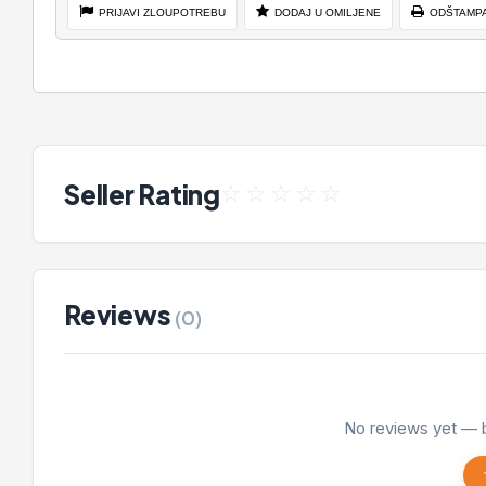
PRIJAVI ZLOUPOTREBU
DODAJ U OMILJENE
ODŠTAMP
Seller Rating
☆
☆
☆
☆
☆
Reviews
(0)
No reviews yet — b