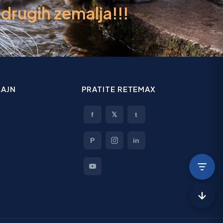
rugih zemalja!!!
AJN
PRATITE RETEMAX
f
𝕏
t
P
in