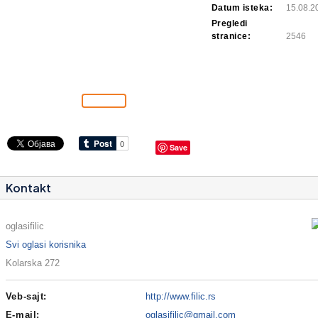
Datum isteka:
15.08.2
Pregledi
stranice:
2546
Save
Kontakt
oglasifilic
Svi oglasi korisnika
Kolarska 272
Veb-sajt:
http://www.filic.rs
E-mail:
oglasifilic@gmail.com