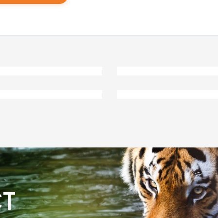
tiropor fasadne lajsne 152
Plafonske sti
 EUR
2 EUR
dni ukras od stiropora -
Hit u Srbiji - Ela
ka
CT