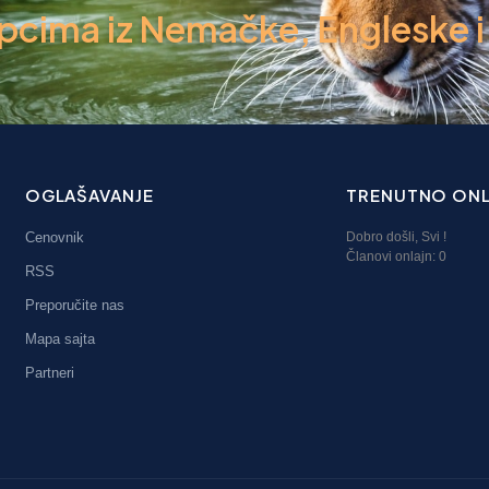
ima iz Nemačke, Engleske i d
OGLAŠAVANJE
TRENUTNO ONL
Cenovnik
Dobro došli,
Svi
!
Članovi onlajn:
0
RSS
Preporučite nas
Mapa sajta
Partneri