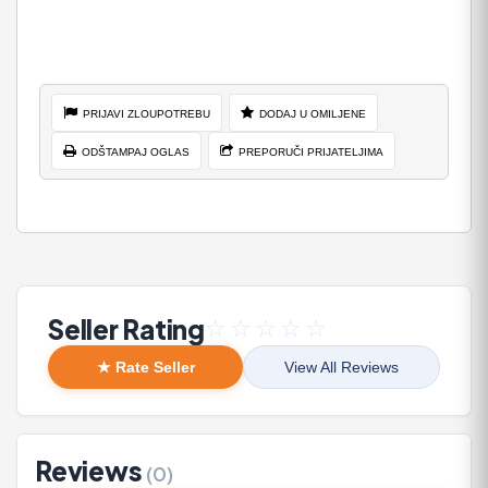
PRIJAVI ZLOUPOTREBU
DODAJ U OMILJENE
ODŠTAMPAJ OGLAS
PREPORUČI PRIJATELJIMA
Seller Rating
☆
☆
☆
☆
☆
★ Rate Seller
View All Reviews
Reviews
(0)