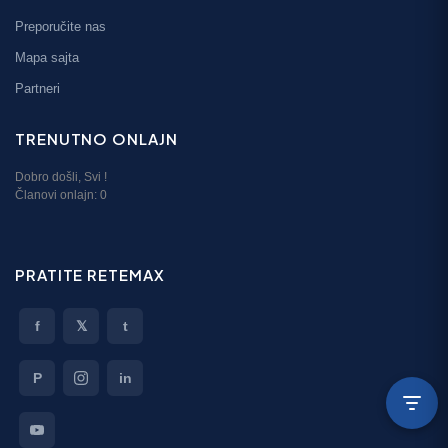
Preporučite nas
Mapa sajta
Partneri
TRENUTNO ONLAJN
Dobro došli,
Svi
!
Članovi onlajn:
0
PRATITE RETEMAX
f
𝕏
t
P
in