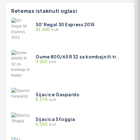
Retemax istaknuti oglasi
30' Regal 30 Express 2015
91.400
EUR
Gume 800/65 R 32 za kombajn ili tr..
3.505
EUR
Sijacice Gaspardo
8.270
EUR
Sijacica Sfoggia
8.550
EUR