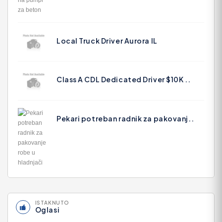
Local Truck Driver Aurora IL
Class A CDL Dedicated Driver $10K ..
Pekari potreban radnik za pakovanj..
ISTAKNUTO
Oglasi