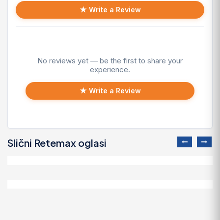
★ Write a Review
No reviews yet — be the first to share your
experience.
★ Write a Review
Slični Retemax oglasi
Zaposli se u Woltu Beograd
Potrebni magacioneri i pekari za rad u ..