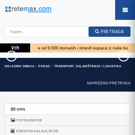
PRETRAGA
Vrh
*****
Više od 9,000 domaćih i stranih kupaca iz naše baze podatak
Alt Deutsch stolica
Scooter Kymco 50 4T
OGLASNIK SRBIJA
POSAO
TRANSPORT, SKLADIŠTENJE I LOGISTIKA
100 EUR
680 EUR
NAPREDNA PRETRAGA
OPIS
FOTOGRAFIJE
KREDITNI KALKULATOR