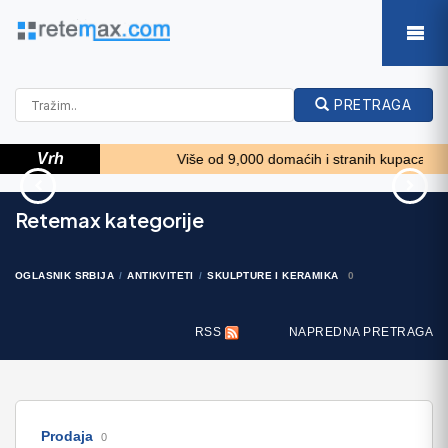
PRETRAGA
Vrh
op 24 sata!!! *****
Više od 9,000 domaćih i stranih kupaca iz naše
nhattan
Mini bager JCB 8025
Atomizer nošeni
Retemax kategorije
17.000 EUR
780 EUR
OGLASNIK SRBIJA
ANTIKVITETI
SKULPTURE I KERAMIKA
0
RSS
NAPREDNA PRETRAGA
Prodaja
0