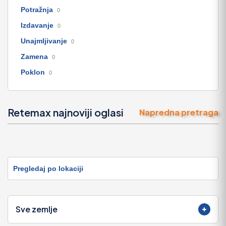
Potražnja
0
Izdavanje
0
Unajmljivanje
0
Zamena
0
Poklon
0
Retemax najnoviji oglasi
Napredna pretraga
Pregledaj po lokaciji
Sve zemlje