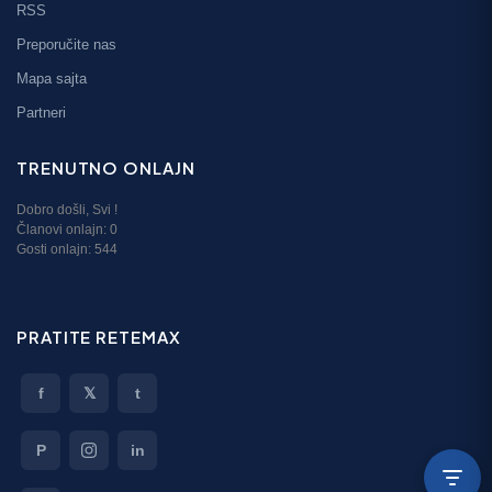
RSS
Preporučite nas
Mapa sajta
Partneri
TRENUTNO ONLAJN
Dobro došli,
Svi
!
Članovi onlajn:
0
Gosti onlajn: 544
PRATITE RETEMAX
f
𝕏
t
P
in