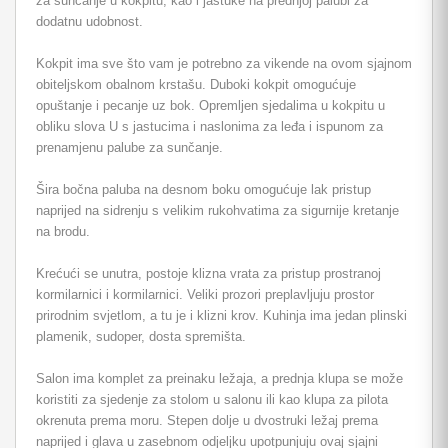
za sunčanje u kokpitu, kao i jastuke na prednjoj palubi za
dodatnu udobnost.
Kokpit ima sve što vam je potrebno za vikende na ovom sjajnom
obiteljskom obalnom krstašu. Duboki kokpit omogućuje
opuštanje i pecanje uz bok. Opremljen sjedalima u kokpitu u
obliku slova U s jastucima i naslonima za leđa i ispunom za
prenamjenu palube za sunčanje.
Šira bočna paluba na desnom boku omogućuje lak pristup
naprijed na sidrenju s velikim rukohvatima za sigurnije kretanje
na brodu.
Krećući se unutra, postoje klizna vrata za pristup prostranoj
kormilarnici i kormilarnici. Veliki prozori preplavljuju prostor
prirodnim svjetlom, a tu je i klizni krov. Kuhinja ima jedan plinski
plamenik, sudoper, dosta spremišta.
Salon ima komplet za preinaku ležaja, a prednja klupa se može
koristiti za sjedenje za stolom u salonu ili kao klupa za pilota
okrenuta prema moru. Stepen dolje u dvostruki ležaj prema
naprijed i glava u zasebnom odjeljku upotpunjuju ovaj sjajni