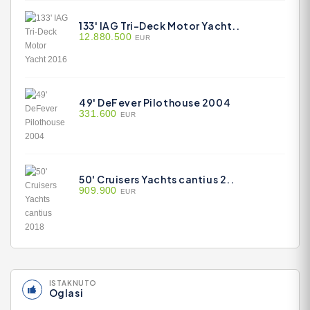
133' IAG Tri-Deck Motor Yacht..
12.880.500
EUR
49' DeFever Pilothouse 2004
331.600
EUR
50' Cruisers Yachts cantius 2..
909.900
EUR
ISTAKNUTO
Oglasi