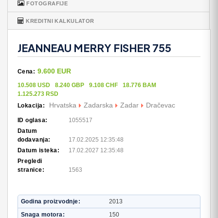
FOTOGRAFIJE
KREDITNI KALKULATOR
JEANNEAU MERRY FISHER 755
9.600 EUR
Cena:
10.508 USD
8.240 GBP
9.108 CHF
18.776 BAM
1.125.273 RSD
Hrvatska
Zadarska
Zadar
Dračevac
Lokacija:
ID oglasa:
1055517
Datum
dodavanja:
17.02.2025 12:35:48
Datum isteka:
17.02.2027 12:35:48
Pregledi
stranice:
1563
Godina proizvodnje
2013
Snaga motora
150