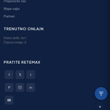
Preporučite nas
Mapa sajta
Partneri
TRENUTNO ONLAJN
Dobro došli,
Svi
!
Članovi onlajn:
0
PRATITE RETEMAX
f
𝕏
t
P
in