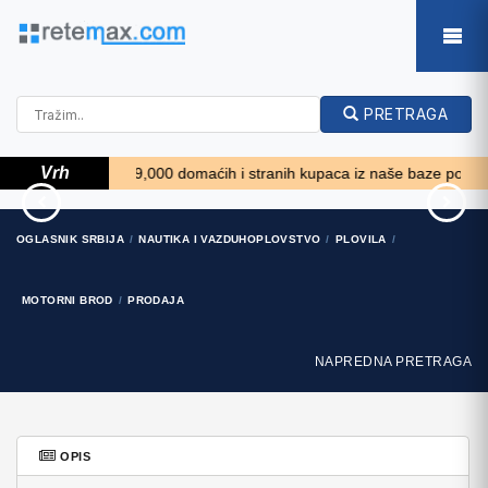
PRETRAGA
Vrh
Više od 9,000 domaćih i stranih kupaca iz naše baze podataka želi 
Chevrolet Equinox
Massey Ferguson 675
OGLASNIK SRBIJA
NAUTIKA I VAZDUHOPLOVSTVO
PLOVILA
Equinox
9.350 EUR
14.100 EUR
MOTORNI BROD
PRODAJA
NAPREDNA PRETRAGA
OPIS