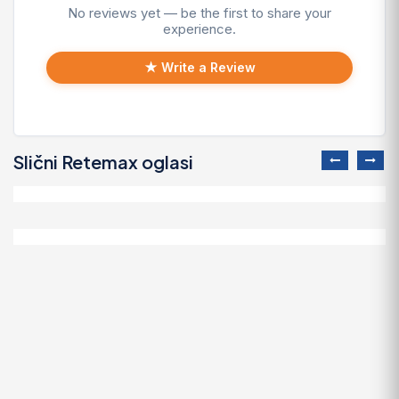
No reviews yet — be the first to share your
experience.
★ Write a Review
Slični Retemax oglasi
Prilika Sea Ray
38.000 EUR
2007 Arvor 230 AS
9.600 EUR