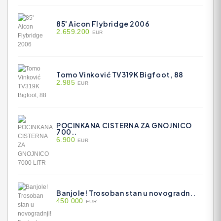
85' Aicon Flybridge 2006
2.659.200
EUR
Tomo Vinković TV319K Bigfoot, 88
2.985
EUR
POCINKANA CISTERNA ZA GNOJNICO
700..
6.900
EUR
Banjole! Trosoban stan u novogradn..
450.000
EUR