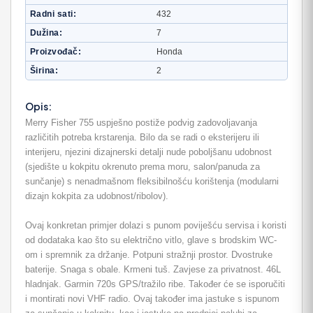
Radni sati
432
Dužina
7
Proizvođač
Honda
Širina
2
Opis:
Merry Fisher 755 uspješno postiže podvig zadovoljavanja
različitih potreba krstarenja. Bilo da se radi o eksterijeru ili
interijeru, njezini dizajnerski detalji nude poboljšanu udobnost
(sjedište u kokpitu okrenuto prema moru, salon/panuda za
sunčanje) s nenadmašnom fleksibilnošću korištenja (modularni
dizajn kokpita za udobnost/ribolov).
Ovaj konkretan primjer dolazi s punom poviješću servisa i koristi
od dodataka kao što su električno vitlo, glave s brodskim WC-
om i spremnik za držanje. Potpuni stražnji prostor. Dvostruke
baterije. Snaga s obale. Krmeni tuš. Zavjese za privatnost. 46L
hladnjak. Garmin 720s GPS/tražilo ribe. Također će se isporučiti
i montirati novi VHF radio. Ovaj također ima jastuke s ispunom